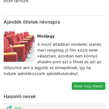
közé tartozik.
Ajándék ötletek névnapra
Mozijegy
A mozit általában mindenki szereti,
mert rengeteg jó film közül lehet
választani, azonban nem könnyű
eltalálni pont azt a filmet és azt az
időpontot ami a legjobb az ünnepeltnek, így ha
eg
tudunk ajándékozzunk ajándékutalványt.
t
k
Kérek még ötletet!
Hasonló nevek
Ivor