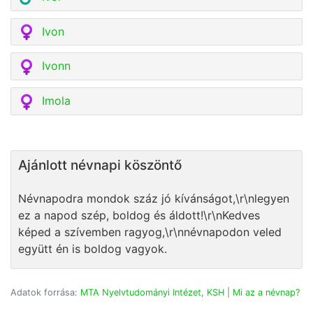
Ivon
Ivonn
Imola
Ajánlott névnapi köszöntő
Névnapodra mondok száz jó kívánságot,\r\nlegyen
ez a napod szép, boldog és áldott!\r\nKedves
képed a szívemben ragyog,\r\nnévnapodon veled
együtt én is boldog vagyok.
Adatok forrása:
MTA Nyelvtudományi Intézet, KSH
|
Mi az a névnap?