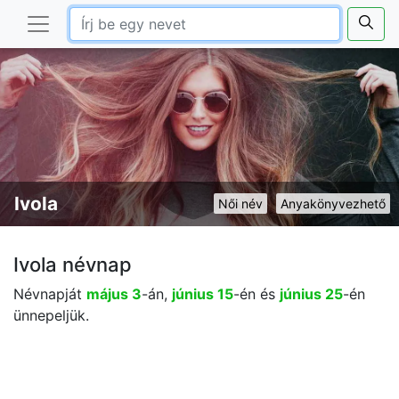
Ivola
Női név
Anyakönyvezhető
Ivola névnap
Névnapját
május 3
-án,
június 15
-én és
június 25
-én
ünnepeljük.