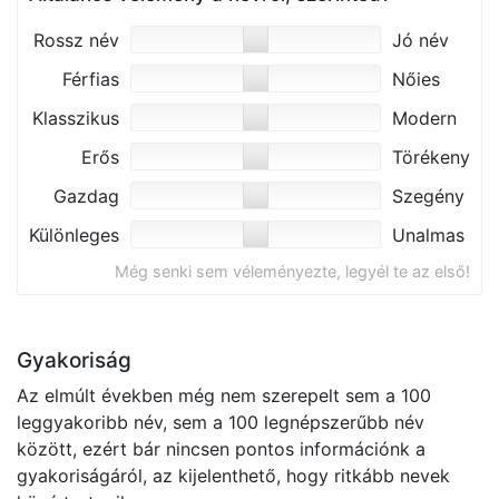
Rossz név
Jó név
Férfias
Nőies
Klasszikus
Modern
Erős
Törékeny
Gazdag
Szegény
Különleges
Unalmas
Még senki sem véleményezte, legyél te az első!
Gyakoriság
Az elmúlt években még nem szerepelt sem a 100
leggyakoribb név, sem a 100 legnépszerűbb név
között, ezért bár nincsen pontos információnk a
gyakoriságáról, az kijelenthető, hogy ritkább nevek