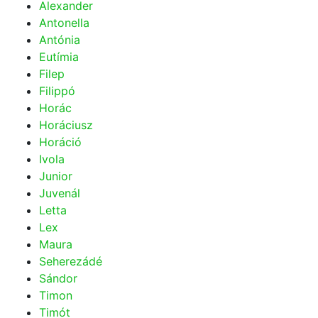
Alexander
Antonella
Antónia
Eutímia
Filep
Filippó
Horác
Horáciusz
Horáció
Ivola
Junior
Juvenál
Letta
Lex
Maura
Seherezádé
Sándor
Timon
Timót