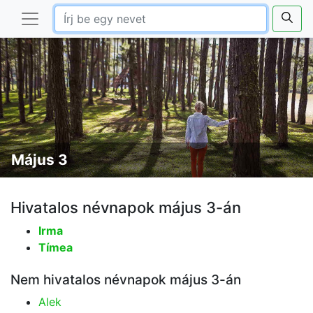
Május 3
Hivatalos névnapok május 3-án
Irma
Tímea
Nem hivatalos névnapok május 3-án
Alek