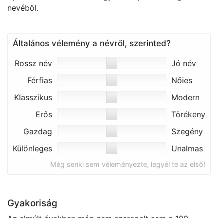
nevéből.
Általános vélemény a névről, szerinted?
Rossz név
Jó név
Férfias
Nőies
Klasszikus
Modern
Erős
Törékeny
Gazdag
Szegény
Különleges
Unalmas
Még senki sem véleményezte, legyél te az első!
Gyakoriság