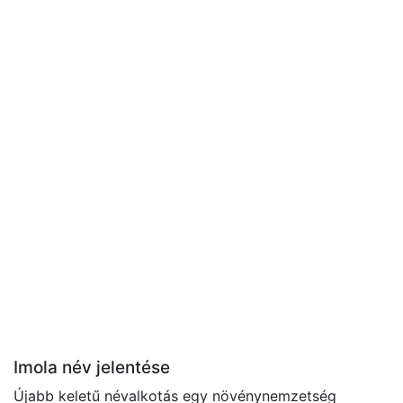
Imola név jelentése
Újabb keletű névalkotás egy növénynemzetség