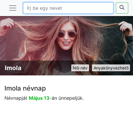
Imola
Női név
Anyakönyvezhető
Imola névnap
Névnapját
Május 13
-án ünnepeljük.