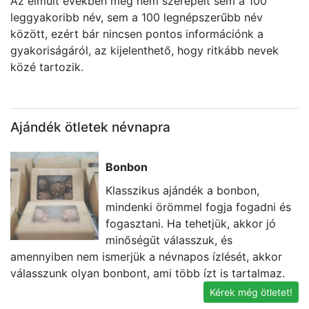
Az elmúlt években még nem szerepelt sem a 100
leggyakoribb név, sem a 100 legnépszerűbb név
között, ezért bár nincsen pontos információnk a
gyakoriságáról, az kijelenthető, hogy ritkább nevek
közé tartozik.
Ajándék ötletek névnapra
Bonbon
Klasszikus ajándék a bonbon,
mindenki örömmel fogja fogadni és
fogasztani. Ha tehetjük, akkor jó
minőségűt válasszuk, és
amennyiben nem ismerjük a névnapos ízlését, akkor
va
válasszunk olyan bonbont, ami több ízt is tartalmaz.
l
Kérek még ötletet!