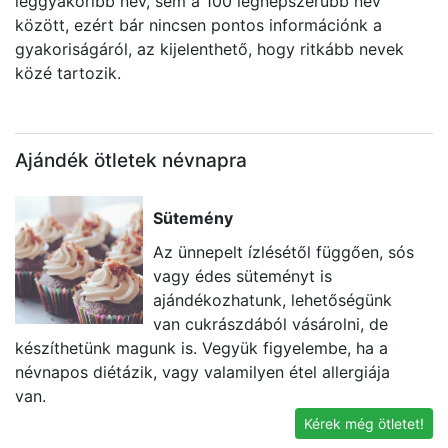
leggyakoribb név, sem a 100 legnépszerűbb név
között, ezért bár nincsen pontos információnk a
gyakoriságáról, az kijelenthető, hogy ritkább nevek
közé tartozik.
Ajándék ötletek névnapra
Sütemény
Az ünnepelt ízlésétől függően, sós
vagy édes süteményt is
ajándékozhatunk, lehetőségünk
van cukrászdából vásárolni, de
készíthetünk magunk is. Vegyük figyelembe, ha a
t
névnapos diétázik, vagy valamilyen étel allergiája
k
van.
g
Kérek még ötletet!