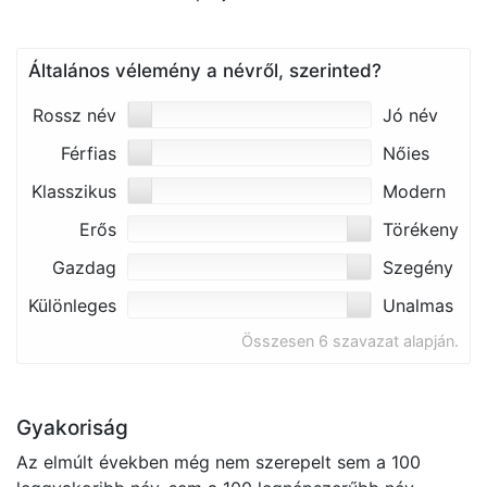
Általános vélemény a névről, szerinted?
Rossz név
Jó név
Férfias
Nőies
Klasszikus
Modern
Erős
Törékeny
Gazdag
Szegény
Különleges
Unalmas
Összesen 6 szavazat alapján.
Gyakoriság
Az elmúlt években még nem szerepelt sem a 100