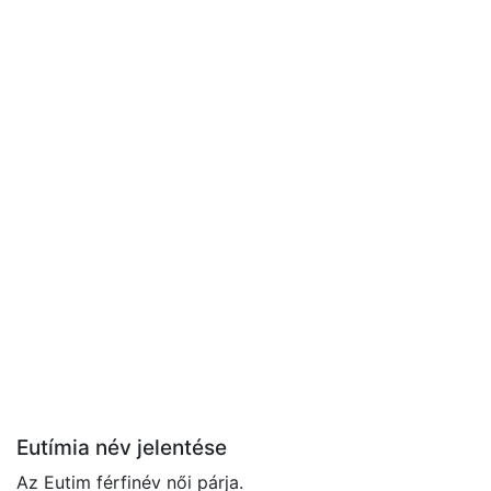
Eutímia név jelentése
Az Eutim férfinév női párja.