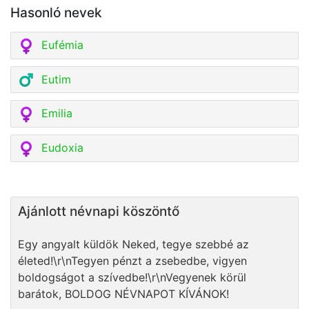
Hasonló nevek
Eufémia
Eutim
Emilia
Eudoxia
Ajánlott névnapi köszöntő
Egy angyalt küldök Neked, tegye szebbé az
életed!\r\nTegyen pénzt a zsebedbe, vigyen
boldogságot a szívedbe!\r\nVegyenek körül
barátok, BOLDOG NÉVNAPOT KÍVÁNOK!