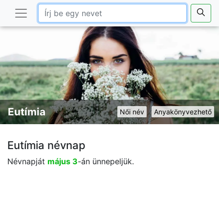
Eutímia
Női név
Anyakönyvezhető
Eutímia névnap
Névnapját
május 3
-án ünnepeljük.