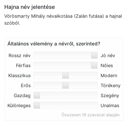
Hajna név jelentése
Vörösmarty Mihály névalkotása (Zalán futása) a hajnal
szóból.
Általános vélemény a névről, szerinted?
Rossz név
Jó név
Férfias
Nőies
Klasszikus
Modern
Erős
Törékeny
Gazdag
Szegény
Különleges
Unalmas
Összesen 16 szavazat alapján.