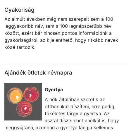
Gyakoriság
Az elmúlt években még nem szerepelt sem a 100
leggyakoribb név, sem a 100 legnépszerűbb név
között, ezért bár nincsen pontos információnk a
gyakoriságáról, az kijelenthető, hogy ritkább nevek
közé tartozik.
Ajándék ötletek névnapra
Gyertya
A nők általában szeretik az
otthonukat díszíteni, erre pedig
tökéletes tárgy a gyertya. Az
asztal dísze lehet anélkül is, hogy
meggyújtaná, azonban a gyertya lángja kellemes
ü