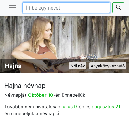
Hajna
Női név
Anyakönyvezhető
Hajna névnap
Névnapját
Október 10
-én ünnepeljük.
Továbbá nem hivatalosan
július 9
-én és
augusztus 21
-
én ünnepeljük a névnapját.