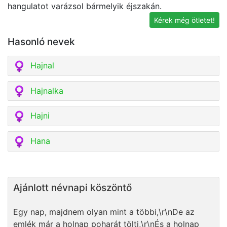
hangulatot varázsol bármelyik éjszakán.
k
Kérek még ötletet!
Hasonló nevek
Hajnal
Hajnalka
Hajni
Hana
Ajánlott névnapi köszöntő
Egy nap, majdnem olyan mint a többi,\r\nDe az
emlék már a holnap poharát tölti,\r\nÉs a holnap