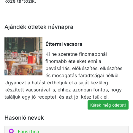
közé tartozik.
Ajándék ötletek névnapra
Éttermi vacsora
Ki ne szeretne finomabbnál
finomabb ételeket enni a
bevásárlás, előkészítés, elkészítés
és mosogatás fáradtságai nélkül.
Ugyanezt a hatást érthetjük el a saját kezűleg
E
készített vacsorával is, ehhez azonban fontos, hogy
vá
találjuk egy jó receptet, és azt jól készítsük el.
ír
Kérek még ötletet!
Hasonló nevek
Fausztina