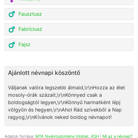
Fausztusz
Fabríciusz
Fajsz
Ajánlott névnapi köszöntő
Váljanak valóra legszebb álmaid,\r\nHozza az élet
mosoly-órák százait,\r\nKönnyed csak a
boldogságtól legyen,\r\nKönnyű harmatként lépj
völgyön és hegyen,\r\nAhol Rád szívekből a Nap
ragyog,\r\nKívánok neked boldog névnapot!
Adatok forrása:
MTA Nyelvtudományi Intézet, KSH
|
Mi az a névnap?