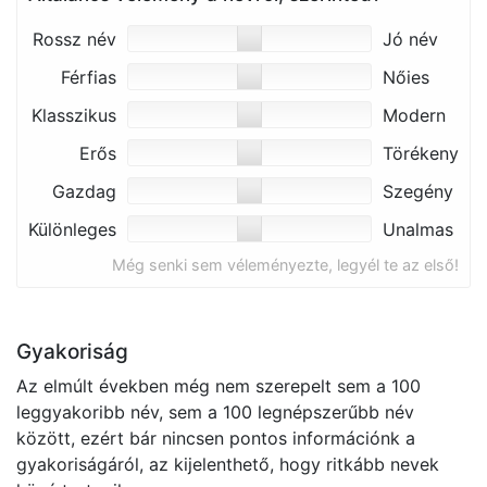
Rossz név
Jó név
Férfias
Nőies
Klasszikus
Modern
Erős
Törékeny
Gazdag
Szegény
Különleges
Unalmas
Még senki sem véleményezte, legyél te az első!
Gyakoriság
Az elmúlt években még nem szerepelt sem a 100
leggyakoribb név, sem a 100 legnépszerűbb név
között, ezért bár nincsen pontos információnk a
gyakoriságáról, az kijelenthető, hogy ritkább nevek