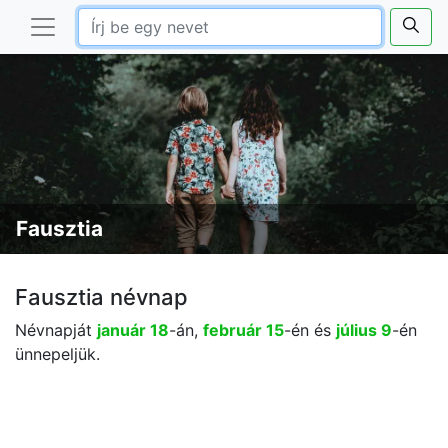
Fausztia
Fausztia névnap
Névnapját
január 18
-án,
február 15
-én és
július 9
-én
ünnepeljük.