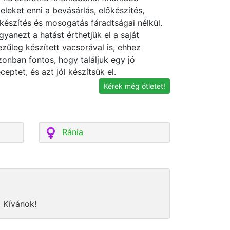
teleket enni a bevásárlás, előkészítés,
lkészítés és mosogatás fáradtságai nélkül.
gyanezt a hatást érthetjük el a saját
ezűleg készített vacsorával is, ehhez
zonban fontos, hogy találjuk egy jó
eceptet, és azt jól készítsük el.
Kérek még ötletet!
Ránia
 Kívánok!