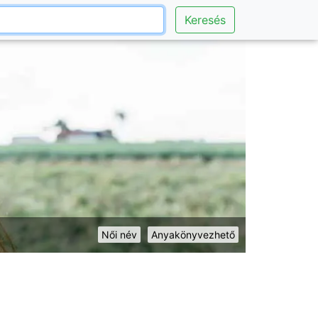
Keresés
Női név
Anyakönyvezhető