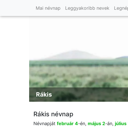
Mai névnap
Leggyakoribb nevek
Legné
Rákis
Rákis névnap
Névnapját
február 4
-én,
május 2
-án,
július