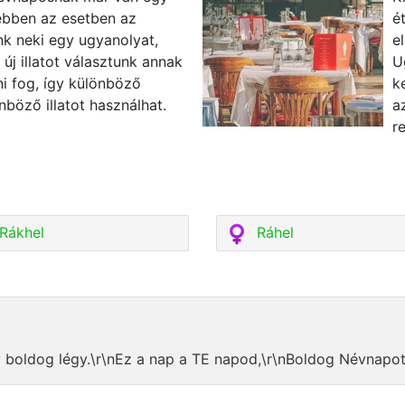
 ebben az esetben az
é
k neki egy ugyanolyat,
e
új illatot választunk annak
U
ni fog, így különböző
k
nböző illatot használhat.
a
r
Rákhel
Ráhel
y boldog légy.\r\nEz a nap a TE napod,\r\nBoldog Névnapot