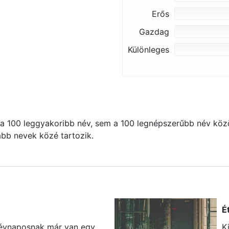
Erős
Gazdag
Különleges
 100 leggyakoribb név, sem a 100 legnépszerűbb név közö
kább nevek közé tartozik.
É
névnaposnak már van egy
K