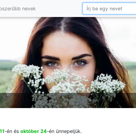
pszerűbb nevek
 11
-én és
október 24
-én ünnepeljük.