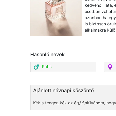
kedvenc illata,
esetben vehetün
azonban ha egy 
is biztosan örül
alkalmakra külö
Hasonló nevek
Ráfis
Ajánlott névnapi köszöntő
Kék a tenger, kék az ég,\r\nKivánom, hog