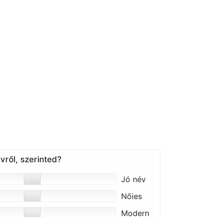
vről, szerinted?
Jó név
Nőies
Modern