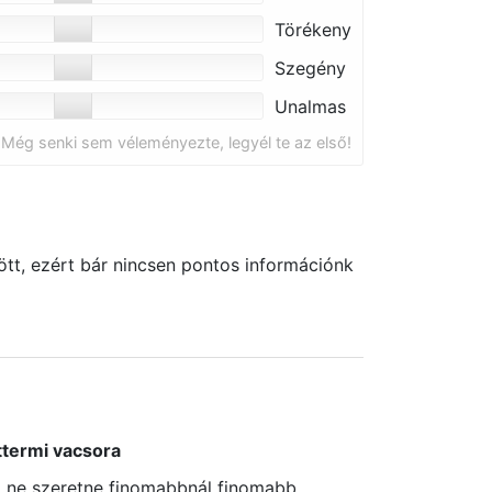
Törékeny
Szegény
Unalmas
Még senki sem véleményezte, legyél te az első!
tt, ezért bár nincsen pontos információnk
ttermi vacsora
i ne szeretne finomabbnál finomabb