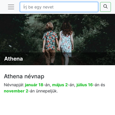
Athena
Athena névnap
Névnapját
január 18
-án,
május 2
-án,
július 16
-án és
november 2
-án ünnepeljük.