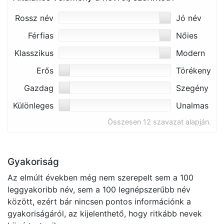
Rossz név
Jó név
Férfias
Nőies
Klasszikus
Modern
Erős
Törékeny
Gazdag
Szegény
Különleges
Unalmas
Összesen 12 szavazat alapján.
Gyakoriság
Az elmúlt években még nem szerepelt sem a 100
leggyakoribb név, sem a 100 legnépszerűbb név
között, ezért bár nincsen pontos információnk a
gyakoriságáról, az kijelenthető, hogy ritkább nevek