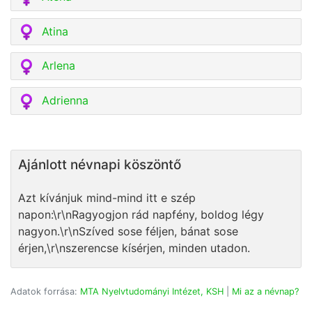
Atina
Arlena
Adrienna
Ajánlott névnapi köszöntő
Azt kívánjuk mind-mind itt e szép
napon:\r\nRagyogjon rád napfény, boldog légy
nagyon.\r\nSzíved sose féljen, bánat sose
érjen,\r\nszerencse kísérjen, minden utadon.
Adatok forrása:
MTA Nyelvtudományi Intézet, KSH
|
Mi az a névnap?