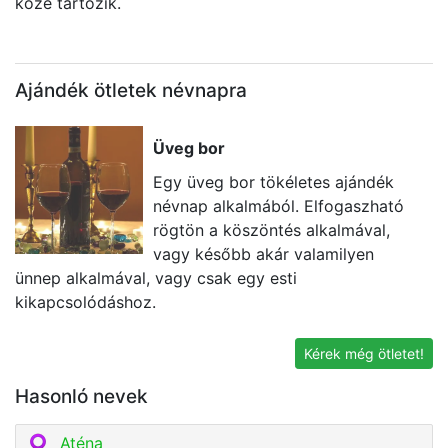
közé tartozik.
Ajándék ötletek névnapra
Üveg bor
Egy üveg bor tökéletes ajándék
névnap alkalmából. Elfogaszható
rögtön a köszöntés alkalmával,
vagy később akár valamilyen
ünnep alkalmával, vagy csak egy esti
k
kikapcsolódáshoz.
né
v
Kérek még ötletet!
Hasonló nevek
Aténa