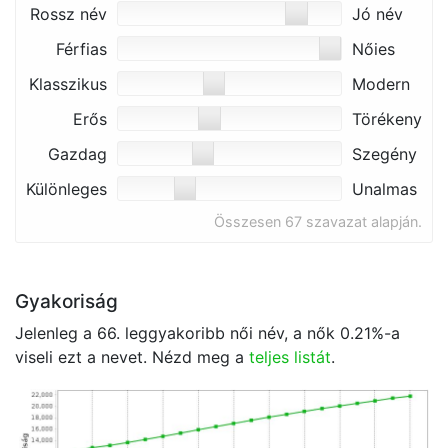
Rossz név
Jó név
Férfias
Nőies
Klasszikus
Modern
Erős
Törékeny
Gazdag
Szegény
Különleges
Unalmas
Összesen 67 szavazat alapján.
Gyakoriság
Jelenleg a 66. leggyakoribb női név, a nők
0.21
%-a
viseli ezt a nevet. Nézd meg a
teljes listát
.