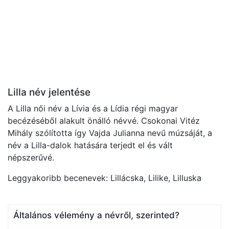
Lilla név jelentése
A Lilla női név a Lívia és a Lídia régi magyar
becézéséből alakult önálló névvé. Csokonai Vitéz
Mihály szólította így Vajda Julianna nevű múzsáját, a
név a Lilla-dalok hatására terjedt el és vált
népszerűvé.
Leggyakoribb becenevek: Lillácska, Lilike, Lilluska
Általános vélemény a névről, szerinted?