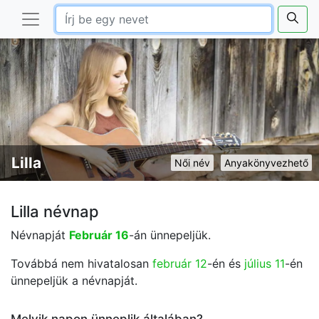
Lilla
Női név
Anyakönyvezhető
Lilla névnap
Névnapját
Február 16
-án ünnepeljük.
Továbbá nem hivatalosan
február 12
-én és
július 11
-én
ünnepeljük a névnapját.