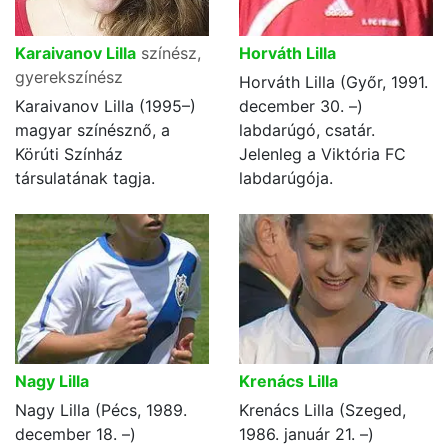
Karaivanov Lilla
színész,
Horváth Lilla
gyerekszínész
Horváth Lilla (Győr, 1991.
Karaivanov Lilla (1995–)
december 30. –)
magyar színésznő, a
labdarúgó, csatár.
Körúti Színház
Jelenleg a Viktória FC
társulatának tagja.
labdarúgója.
Nagy Lilla
Krenács Lilla
Nagy Lilla (Pécs, 1989.
Krenács Lilla (Szeged,
december 18. –)
1986. január 21. –)