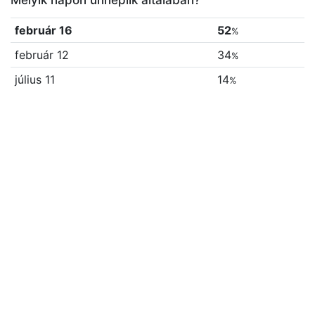
Melyik napon ünneplik általában?
február 16
52
%
február 12
34
%
július 11
14
%