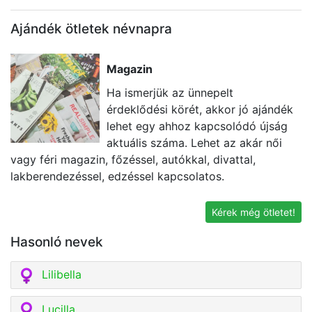
Ajándék ötletek névnapra
Magazin
Ha ismerjük az ünnepelt
érdeklődési körét, akkor jó ajándék
lehet egy ahhoz kapcsolódó újság
aktuális száma. Lehet az akár női
vagy féri magazin, főzéssel, autókkal, divattal,
E
lakberendezéssel, edzéssel kapcsolatos.
vá
ír
Kérek még ötletet!
Hasonló nevek
Lilibella
Lucilla