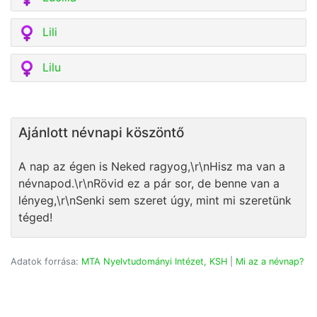
Lili
Lilu
Ajánlott névnapi köszöntő
A nap az égen is Neked ragyog,\r\nHisz ma van a
névnapod.\r\nRövid ez a pár sor, de benne van a
lényeg,\r\nSenki sem szeret úgy, mint mi szeretünk
téged!
Adatok forrása:
MTA Nyelvtudományi Intézet, KSH
|
Mi az a névnap?