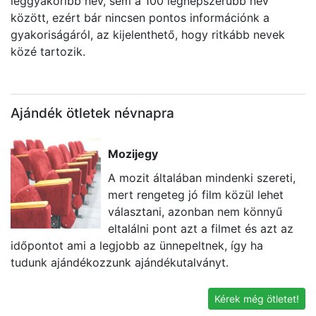
leggyakoribb név, sem a 100 legnépszerűbb név
között, ezért bár nincsen pontos információnk a
gyakoriságáról, az kijelenthető, hogy ritkább nevek
közé tartozik.
Ajándék ötletek névnapra
Mozijegy
A mozit általában mindenki szereti,
mert rengeteg jó film közül lehet
választani, azonban nem könnyű
eltalálni pont azt a filmet és azt az
időpontot ami a legjobb az ünnepeltnek, így ha
k
tudunk ajándékozzunk ajándékutalványt.
né
v
Kérek még ötletet!