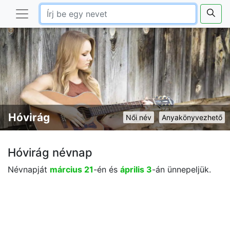
Hóvirág
Női név
Anyakönyvezhető
Hóvirág névnap
Névnapját
március 21
-én és
április 3
-án ünnepeljük.