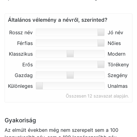
Általános vélemény a névről, szerinted?
Rossz név
Jó név
Férfias
Nőies
Klasszikus
Modern
Erős
Törékeny
Gazdag
Szegény
Különleges
Unalmas
Összesen 12 szavazat alapján.
Gyakoriság
Az elmúlt években még nem szerepelt sem a 100