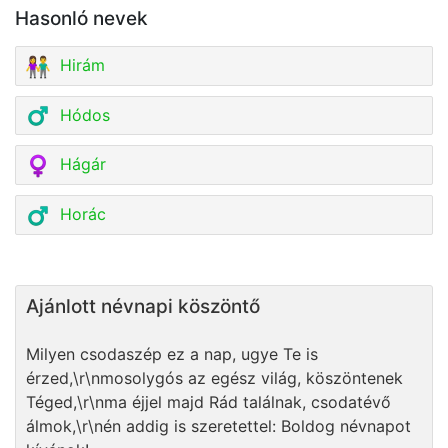
Hasonló nevek
Hirám
Hódos
Hágár
Horác
Ajánlott névnapi köszöntő
Milyen csodaszép ez a nap, ugye Te is
érzed,\r\nmosolygós az egész világ, köszöntenek
Téged,\r\nma éjjel majd Rád találnak, csodatévő
álmok,\r\nén addig is szeretettel: Boldog névnapot