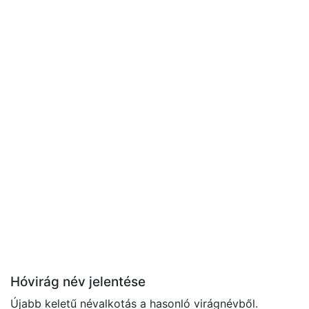
Hóvirág név jelentése
Újabb keletű névalkotás a hasonló virágnévből.