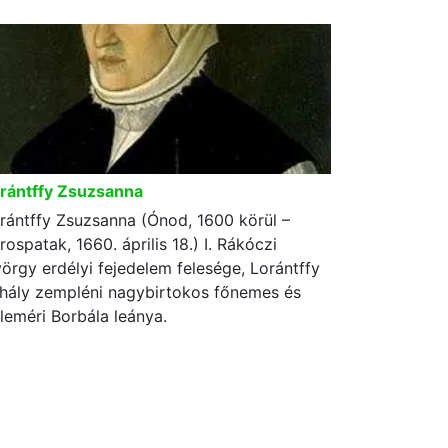
rántffy Zsuzsanna
rántffy Zsuzsanna (Ónod, 1600 körül –
rospatak, 1660. április 18.) I. Rákóczi
örgy erdélyi fejedelem felesége, Lorántffy
hály zempléni nagybirtokos főnemes és
leméri Borbála leánya.