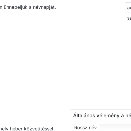
n ünnepeljük a névnapját.
a
s
Általános vélemény a né
Rossz név
mely héber közvetítéssel