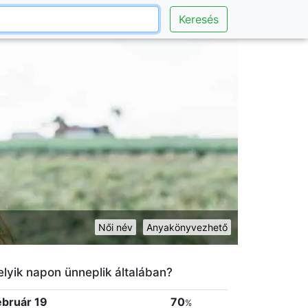
Keresés
Női név
Anyakönyvezhető
lyik napon ünneplik általában?
ebruár 19
70
%