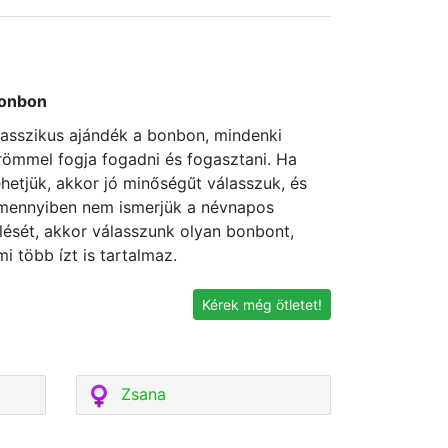
onbon
lasszikus ajándék a bonbon, mindenki
römmel fogja fogadni és fogasztani. Ha
ehetjük, akkor jó minőségűt válasszuk, és
mennyiben nem ismerjük a névnapos
zlését, akkor válasszunk olyan bonbont,
mi több ízt is tartalmaz.
Kérek még ötletet!
Zsana