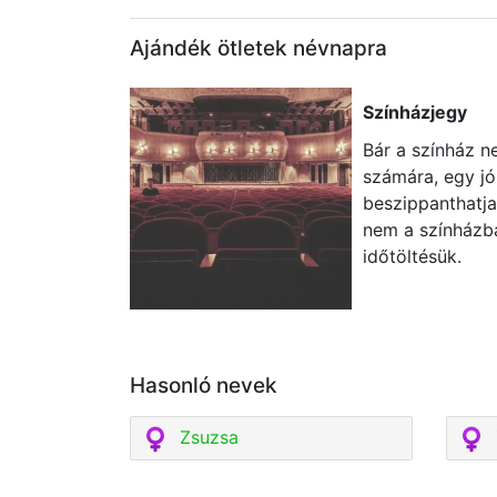
Ajándék ötletek névnapra
Színházjegy
Bár a színház n
számára, egy jó
beszippanthatja
nem a színházba
időtöltésük.
Hasonló nevek
Zsuzsa