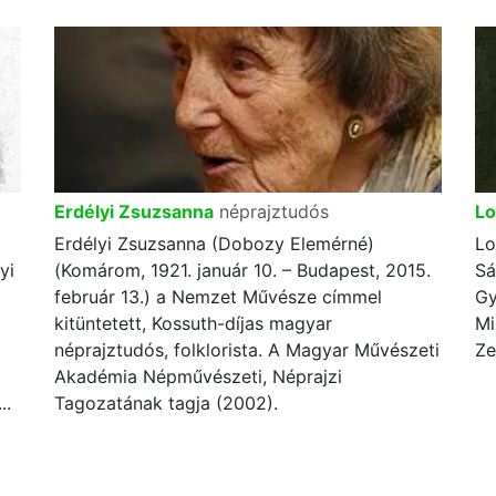
Erdélyi Zsuzsanna
néprajztudós
Lo
Erdélyi Zsuzsanna (Dobozy Elemérné)
Lo
yi
(Komárom, 1921. január 10. – Budapest, 2015.
Sá
február 13.) a Nemzet Művésze címmel
Gy
kitüntetett, Kossuth-díjas magyar
Mi
néprajztudós, folklorista. A Magyar Művészeti
Ze
Akadémia Népművészeti, Néprajzi
..
Tagozatának tagja (2002).