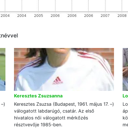
tnévvel
Keresztes Zsuzsanna
Lo
 –)
Keresztes Zsuzsa (Budapest, 1961. május 17. –)
Lo
válogatott labdarúgó, csatár. Az első
áp
hivatalos női válogatott mérkőzés
kö
résztvevője 1985-ben.
mé