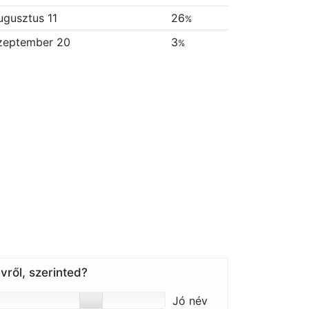
ugusztus 11
26
%
zeptember 20
3
%
vről, szerinted?
Jó név