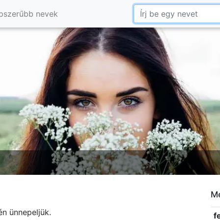
pszerűbb nevek
Me
én ünnepeljük.
f