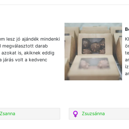
B
em lesz jó ajándék mindenki
K
l megválasztott darab
ö
 azokat is, akiknek eddig
t
 járás volt a kedvenc
a
í
a
Zsanna
Zsuzsánna