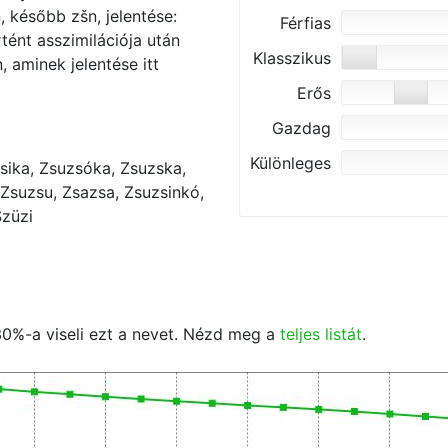
, később zšn, jelentése:
Férfias
tént asszimilációja után
Klasszikus
Erős
Gazdag
Különleges
sika, Zsuzsóka, Zsuzska,
Zsuzsu, Zsazsa, Zsuzsinkó,
Szüzi
30
%-a viseli ezt a nevet. Nézd meg a
teljes listát
.