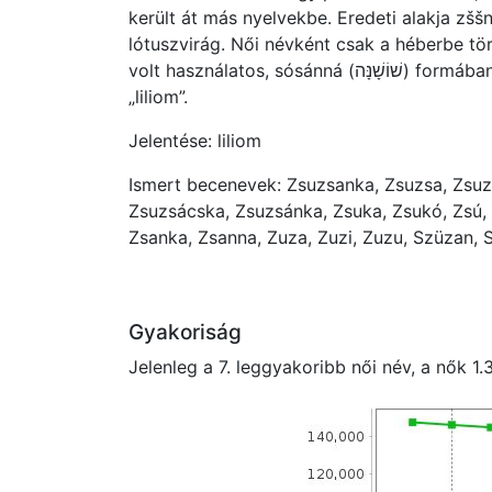
került át más nyelvekbe. Eredeti alakja zššn
lótuszvirág. Női névként csak a héberbe tör
volt használatos, sósánná (שׁוֹשָׁנָּה) formában, aminek jelentése itt
„liliom”.
Jelentése: liliom
Ismert becenevek: Zsuzsanka, Zsuzsa, Zsuz
Zsuzsácska, Zsuzsánka, Zsuka, Zsukó, Zsú, 
Zsanka, Zsanna, Zuza, Zuzi, Zuzu, Szüzan, 
Gyakoriság
Jelenleg a 7. leggyakoribb női név, a nők
1.