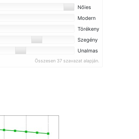
Nőies
Modern
Törékeny
Szegény
Unalmas
Összesen 37 szavazat alapján.