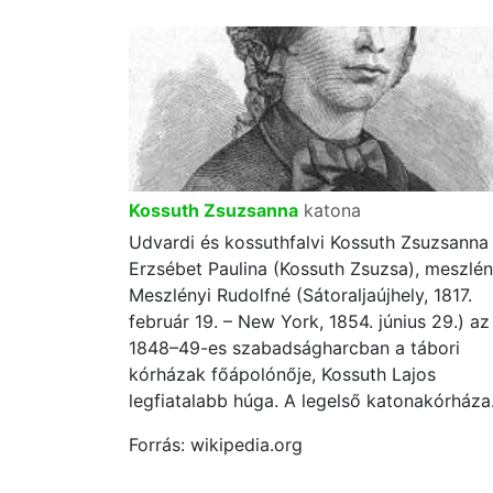
Kossuth Zsuzsanna
katona
Udvardi és kossuthfalvi Kossuth Zsuzsanna
Erzsébet Paulina (Kossuth Zsuzsa), meszlén
Meszlényi Rudolfné (Sátoraljaújhely, 1817.
február 19. – New York, 1854. június 29.) az
1848–49-es szabadságharcban a tábori
kórházak főápolónője, Kossuth Lajos
legfiatalabb húga. A legelső katonakórháza.
Forrás: wikipedia.org