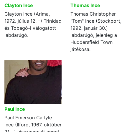
Clayton Ince
Thomas Ince
Clayton Ince (Arima,
Thomas Christopher
1972. július 12. –) Trinidad
"Tom" Ince (Stockport,
és Tobagó-i válogatott
1992. január 30.)
labdarúgó.
labdarúgó, jelenleg a
Huddersfield Town
játékosa.
Paul Ince
Paul Emerson Carlyle
Ince (Ilford, 1967. október
21. –) visszavonult angol