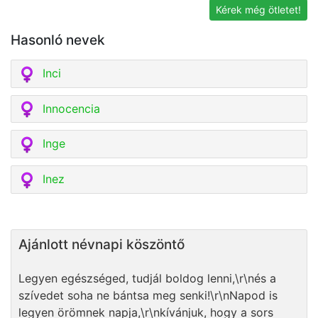
Kérek még ötletet!
Hasonló nevek
Inci
Innocencia
Inge
Inez
Ajánlott névnapi köszöntő
Legyen egészséged, tudjál boldog lenni,\r\nés a
szívedet soha ne bántsa meg senki!\r\nNapod is
legyen örömnek napja,\r\nkívánjuk, hogy a sors