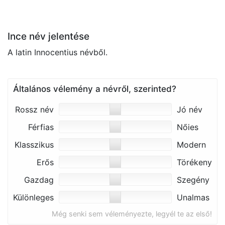
Ince név jelentése
A latin Innocentius névből.
Általános vélemény a névről, szerinted?
Rossz név
Jó név
Férfias
Nőies
Klasszikus
Modern
Erős
Törékeny
Gazdag
Szegény
Különleges
Unalmas
Még senki sem véleményezte, legyél te az első!