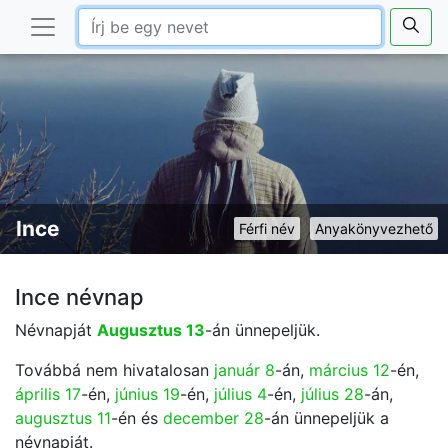
Ince
Férfi név
Anyakönyvezhető
Ince névnap
Névnapját
Augusztus 13
-án ünnepeljük.
Továbbá nem hivatalosan
január 8
-án,
március 12
-én,
április 17
-én,
június 19
-én,
július 4
-én,
július 28
-án,
augusztus 11
-én és
december 28
-án ünnepeljük a
névnapját.