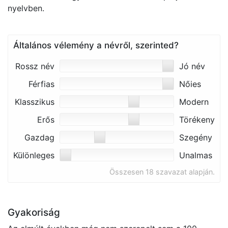
nyelvben.
Általános vélemény a névről, szerinted?
Rossz név
Jó név
Férfias
Nőies
Klasszikus
Modern
Erős
Törékeny
Gazdag
Szegény
Különleges
Unalmas
Összesen 18 szavazat alapján.
Gyakoriság