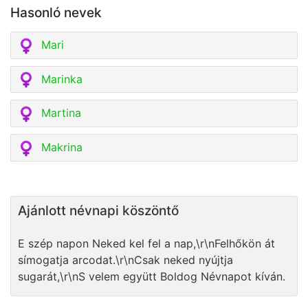
Hasonló nevek
Mari
Marinka
Martina
Makrina
Ajánlott névnapi köszöntő
E szép napon Neked kel fel a nap,\r\nFelhőkön át
símogatja arcodat.\r\nCsak neked nyújtja
sugarát,\r\nS velem együtt Boldog Névnapot kíván.