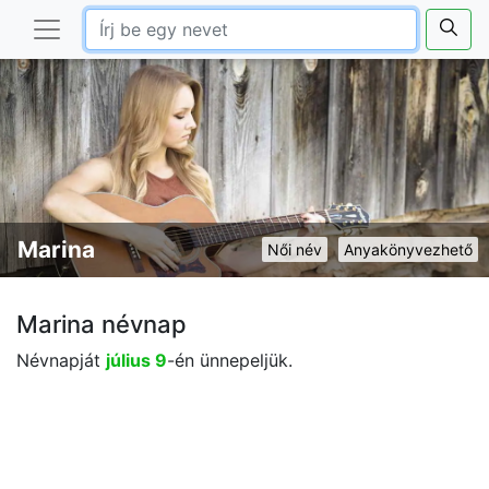
Marina
Női név
Anyakönyvezhető
Marina névnap
Névnapját
július 9
-én ünnepeljük.