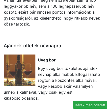
Az elmúlt években még nem szerepelt sem a 100
leggyakoribb név, sem a 100 legnépszerűbb név
között, ezért bár nincsen pontos információnk a
gyakoriságáról, az kijelenthető, hogy ritkább nevek
közé tartozik.
Ajándék ötletek névnapra
Üveg bor
Egy üveg bor tökéletes ajándék
névnap alkalmából. Elfogaszható
rögtön a köszöntés alkalmával,
vagy később akár valamilyen
ünnep alkalmával, vagy csak egy esti
e
kikapcsolódáshoz.
id
Kérek még ötletet!