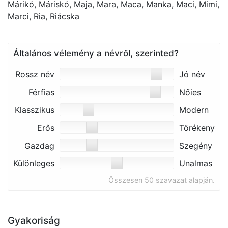
Márikó, Máriskó, Maja, Mara, Maca, Manka, Maci, Mimi,
Marci, Ria, Riácska
Általános vélemény a névről, szerinted?
Rossz név
Jó név
Férfias
Nőies
Klasszikus
Modern
Erős
Törékeny
Gazdag
Szegény
Különleges
Unalmas
Összesen 50 szavazat alapján.
Gyakoriság