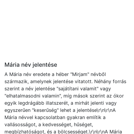
Mária név jelentése
A Mária név eredete a héber "Mirjam" névből
származik, amelynek jelentése vitatott. Néhány forrás
szerint a név jelentése "sajátítani valamit" vagy
"elhatalmasodni valamin", míg mások szerint az ókor
egyik legdrágább illatszerét, a mirhát jelenti vagy
egyszerűen "keserűség" lehet a jelentése\r\n\r\nA
Mária névvel kapcsolatban gyakran említik a
vallásosságot, a kedvességet, hűséget,
megbízhatóságot, és a bölcsességet.\r\n\r\nA Mária