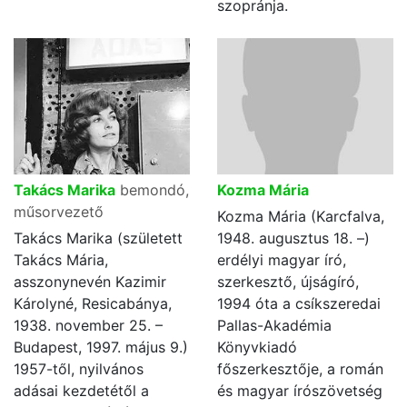
szopránja.
Takács Marika
bemondó,
Kozma Mária
műsorvezető
Kozma Mária (Karcfalva,
Takács Marika (született
1948. augusztus 18. –)
Takács Mária,
erdélyi magyar író,
asszonynevén Kazimir
szerkesztő, újságíró,
Károlyné, Resicabánya,
1994 óta a csíkszeredai
1938. november 25. –
Pallas-Akadémia
Budapest, 1997. május 9.)
Könyvkiadó
1957-től, nyilvános
főszerkesztője, a román
adásai kezdetétől a
és magyar írószövetség