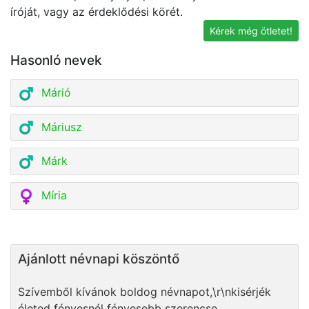
íróját, vagy az érdeklődési körét.
Kérek még ötletet!
Hasonló nevek
Márió
Máriusz
Márk
Míria
Ajánlott névnapi köszöntő
Szívemből kívánok boldog névnapot,\r\nkisérjék
életed fényesnél fényesebb szerencse