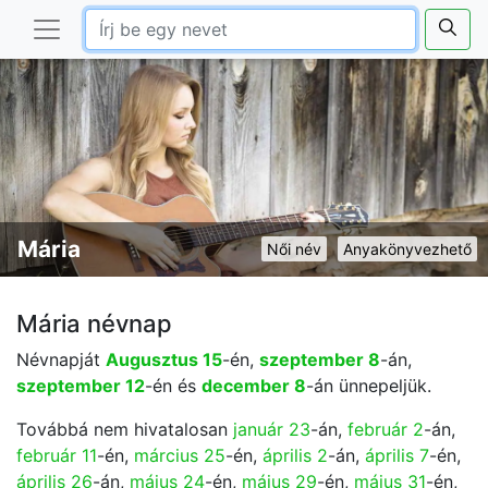
Mária
Női név
Anyakönyvezhető
Mária névnap
Névnapját
Augusztus 15
-én,
szeptember 8
-án,
szeptember 12
-én és
december 8
-án ünnepeljük.
Továbbá nem hivatalosan
január 23
-án,
február 2
-án,
február 11
-én,
március 25
-én,
április 2
-án,
április 7
-én,
április 26
-án,
május 24
-én,
május 29
-én,
május 31
-én,