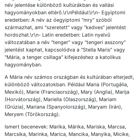
név jelentése különböző kultúrákban és vallási
hagyományokban eltérő.\r\nPéldául:\r\n- Egyiptomi
eredetben: A név az óegyiptomi "mry" szóból
származhat, ami "szeretett" vagy "kedves" jelentést
hordozhat​​.\r\n- Latin eredetben: Latin nyelvű
változatában a név "tenger" vagy "tengeri asszony"
jelentést kaphat, kapcsolódva a "Stella Maris" vagy
"Mária, a tenger csillaga" kifejezéshez a katolikus
hagyományban​​.
A Mária név számos országban és kultúrában elterjedt,
különböző változatokban. Például Maria (Portugália,
Mexikó), Marie (Franciaország), Mary (Anglia), Marija
(Horvátország), Mariella (Olaszország), Mariam
(Grúzia), Mariana (Spanyolország), Maryam (Irán),
Meryem (Törökország).
Ismert becenevek: Marika, Márika, Mariska, Marcsa,
Marcsika, Marinka, Marica, Mancika, Manyika, Micike,