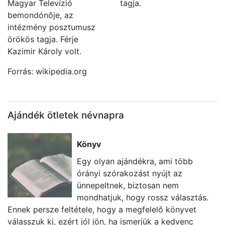
Magyar Televízió
tagja.
bemondónője, az
intézmény posztumusz
örökös tagja. Férje
Kazimir Károly volt.
Forrás: wikipedia.org
Ajándék ötletek névnapra
Könyv
Egy olyan ajándékra, ami több
órányi szórakozást nyújt az
ünnepeltnek, biztosan nem
mondhatjuk, hogy rossz választás.
Ennek persze feltétele, hogy a megfelelő könyvet
va
válasszuk ki, ezért jól jön, ha ismerjük a kedvenc
l