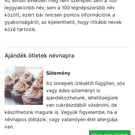
Az elmúlt években még nem szerepelt sem a 100
leggyakoribb név, sem a 100 legnépszerűbb név
között, ezért bár nincsen pontos információnk a
gyakoriságáról, az kijelenthető, hogy ritkább nevek
közé tartozik.
Ajándék ötletek névnapra
Sütemény
Az ünnepelt ízlésétől függően, sós
vagy édes süteményt is
ajándékozhatunk, lehetőségünk
van cukrászdából vásárolni, de
készíthetünk magunk is. Vegyük figyelembe, ha a
i
névnapos diétázik, vagy valamilyen étel allergiája
t
van.
Kérek még ötletet!