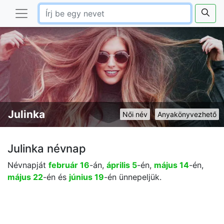
Julinka
Női név
Anyakönyvezhető
Julinka névnap
Névnapját
február 16
-án,
április 5
-én,
május 14
-én,
május 22
-én és
június 19
-én ünnepeljük.