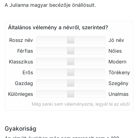
A Julianna magyar becézője önállósult.
Általános vélemény a névről, szerinted?
Rossz név
Jó név
Férfias
Nőies
Klasszikus
Modern
Erős
Törékeny
Gazdag
Szegény
Különleges
Unalmas
Még senki sem véleményezte, legyél te az első!
Gyakoriság