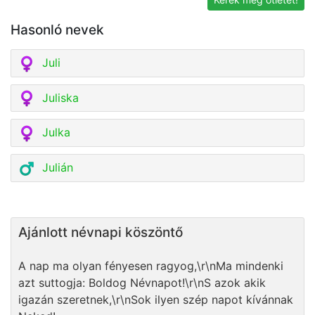
Hasonló nevek
Juli
Juliska
Julka
Julián
Ajánlott névnapi köszöntő
A nap ma olyan fényesen ragyog,\r\nMa mindenki
azt suttogja: Boldog Névnapot!\r\nS azok akik
igazán szeretnek,\r\nSok ilyen szép napot kívánnak