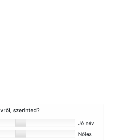
vről, szerinted?
Jó név
Nőies