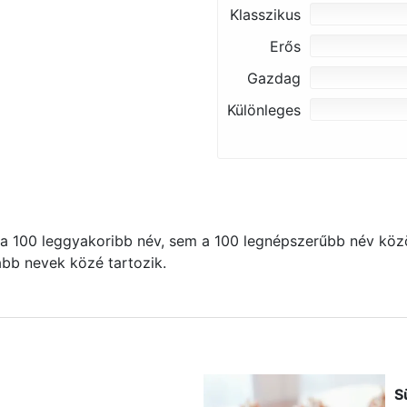
Klasszikus
Erős
Gazdag
Különleges
 100 leggyakoribb név, sem a 100 legnépszerűbb név közö
kább nevek közé tartozik.
S