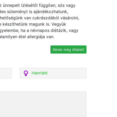
z ünnepelt ízlésétől függően, sós vagy
des süteményt is ajándékozhatunk,
ehetőségünk van cukrászdából vásárolni,
e készíthetünk magunk is. Vegyük
igyelembe, ha a névnapos diétázik, vagy
alamilyen étel allergiája van.
Kérek még ötletet!
Henriett