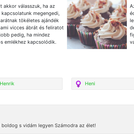
t akkor válasszuk, ha az
A
ó kapcsolatunk megengedi,
é
barátnak tökéletes ajándék
l
ami vicces ábrát és feliratot
d
gjobb pedig, ha mindez
f
ös emlékhez kapcsolódik.
v
Henrik
Heni
 boldog s vidám legyen Számodra az élet!