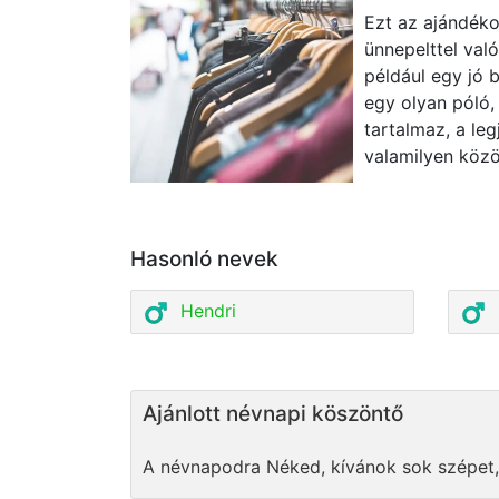
Ezt az ajándéko
ünnepelttel val
például egy jó 
egy olyan póló, 
tartalmaz, a le
valamilyen köz
Hasonló nevek
Hendri
Ajánlott névnapi köszöntő
A névnapodra Néked, kívánok sok szépet,