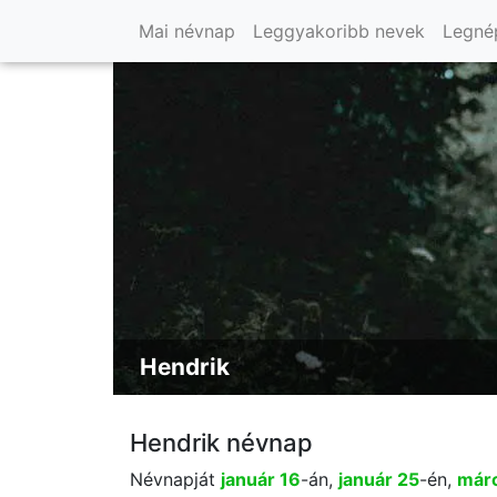
Mai névnap
Leggyakoribb nevek
Legné
Hendrik
Hendrik névnap
Névnapját
január 16
-án,
január 25
-én,
márc