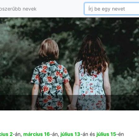
pszerűbb nevek
ius 2
-án,
március 16
-án,
július 13
-án és
július 15
-én