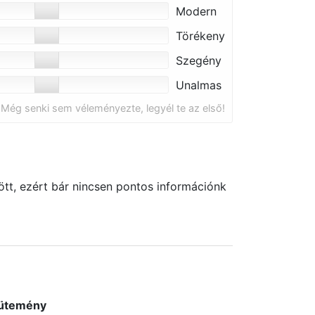
Modern
Törékeny
Szegény
Unalmas
Még senki sem véleményezte, legyél te az első!
tt, ezért bár nincsen pontos információnk
ütemény