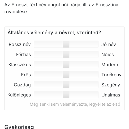
Az Erneszt férfinév angol női párja, ill. az Ernesztina
rövidülése.
Általános vélemény a névről, szerinted?
Rossz név
Jó név
Férfias
Nőies
Klasszikus
Modern
Erős
Törékeny
Gazdag
Szegény
Különleges
Unalmas
Még senki sem véleményezte, legyél te az első!
Gyakoriság