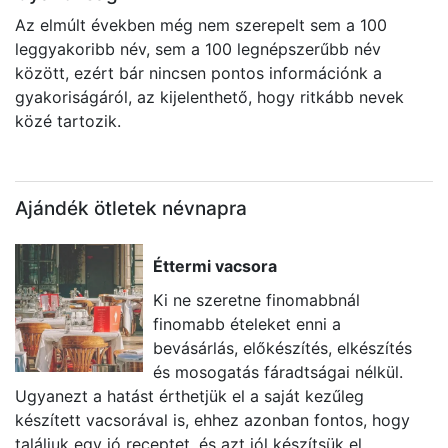
Az elmúlt években még nem szerepelt sem a 100
leggyakoribb név, sem a 100 legnépszerűbb név
között, ezért bár nincsen pontos információnk a
gyakoriságáról, az kijelenthető, hogy ritkább nevek
közé tartozik.
Ajándék ötletek névnapra
Éttermi vacsora
Ki ne szeretne finomabbnál
finomabb ételeket enni a
bevásárlás, előkészítés, elkészítés
és mosogatás fáradtságai nélkül.
Ugyanezt a hatást érthetjük el a saját kezűleg
E
készített vacsorával is, ehhez azonban fontos, hogy
vá
találjuk egy jó receptet, és azt jól készítsük el.
ír