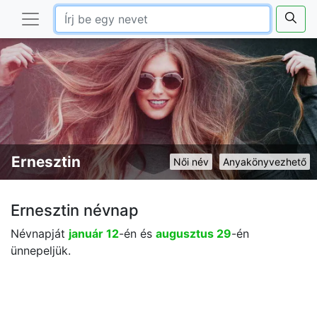
Ernesztin
Női név
Anyakönyvezhető
Ernesztin névnap
Névnapját
január 12
-én és
augusztus 29
-én
ünnepeljük.