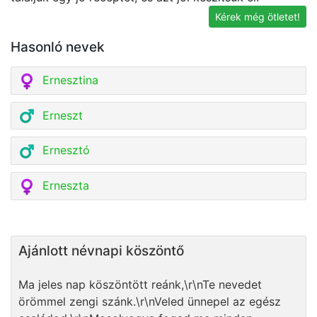
Kérek még ötletet!
Hasonló nevek
Ernesztina
Erneszt
Ernesztó
Erneszta
Ajánlott névnapi köszöntő
Ma jeles nap köszöntött reánk,\r\nTe nevedet
örömmel zengi szánk.\r\nVeled ünnepel az egész