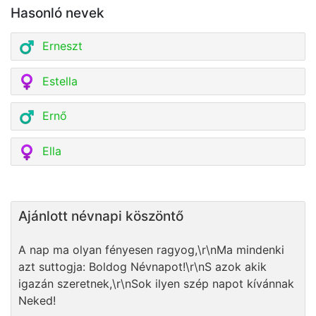
Hasonló nevek
Erneszt
Estella
Ernő
Ella
Ajánlott névnapi köszöntő
A nap ma olyan fényesen ragyog,\r\nMa mindenki
azt suttogja: Boldog Névnapot!\r\nS azok akik
igazán szeretnek,\r\nSok ilyen szép napot kívánnak
Neked!