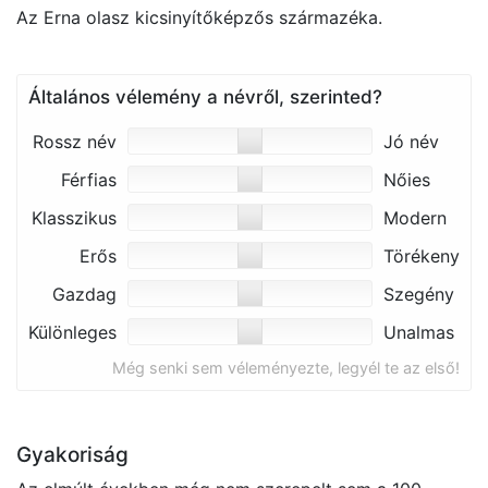
Az Erna olasz kicsinyítőképzős származéka.
Általános vélemény a névről, szerinted?
Rossz név
Jó név
Férfias
Nőies
Klasszikus
Modern
Erős
Törékeny
Gazdag
Szegény
Különleges
Unalmas
Még senki sem véleményezte, legyél te az első!
Gyakoriság