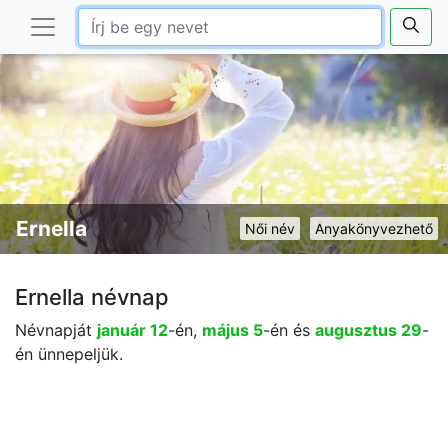
Ernella
Női név
Anyakönyvezhető
Ernella névnap
Névnapját
január 12
-én,
május 5
-én és
augusztus 29
-
én ünnepeljük.