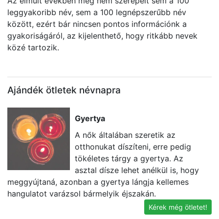
Az elmúlt években még nem szerepelt sem a 100
leggyakoribb név, sem a 100 legnépszerűbb név
között, ezért bár nincsen pontos információnk a
gyakoriságáról, az kijelenthető, hogy ritkább nevek
közé tartozik.
Ajándék ötletek névnapra
Gyertya
A nők általában szeretik az
otthonukat díszíteni, erre pedig
tökéletes tárgy a gyertya. Az
asztal dísze lehet anélkül is, hogy
meggyújtaná, azonban a gyertya lángja kellemes
e
hangulatot varázsol bármelyik éjszakán.
id
Kérek még ötletet!