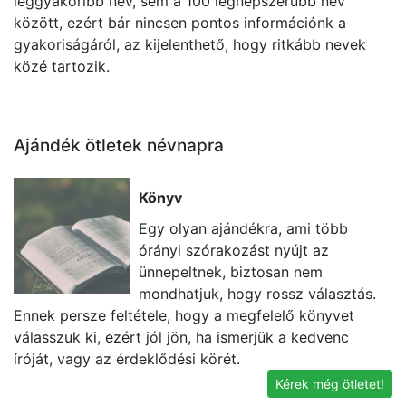
leggyakoribb név, sem a 100 legnépszerűbb név
között, ezért bár nincsen pontos információnk a
gyakoriságáról, az kijelenthető, hogy ritkább nevek
közé tartozik.
Ajándék ötletek névnapra
Könyv
Egy olyan ajándékra, ami több
órányi szórakozást nyújt az
ünnepeltnek, biztosan nem
mondhatjuk, hogy rossz választás.
Ennek persze feltétele, hogy a megfelelő könyvet
e
válasszuk ki, ezért jól jön, ha ismerjük a kedvenc
id
íróját, vagy az érdeklődési körét.
Kérek még ötletet!