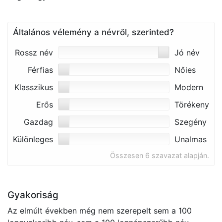
Általános vélemény a névről, szerinted?
Rossz név
Jó név
Férfias
Nőies
Klasszikus
Modern
Erős
Törékeny
Gazdag
Szegény
Különleges
Unalmas
Összesen 6 szavazat alapján.
Gyakoriság
Az elmúlt években még nem szerepelt sem a 100