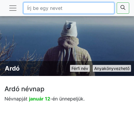
Ardó
Férfi név
Anyakönyvezhető
Ardó névnap
Névnapját
január 12
-én ünnepeljük.