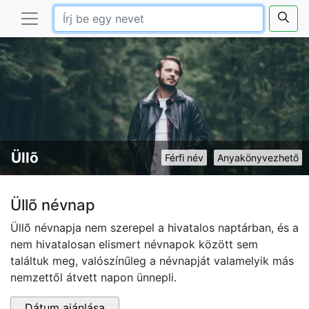
Üllõ
Férfi név
Anyakönyvezhető
Üllõ névnap
Üllõ névnapja nem szerepel a hivatalos naptárban, és a
nem hivatalosan elismert névnapok között sem
találtuk meg, valószínűleg a névnapját valamelyik más
nemzettől átvett napon ünnepli.
Dátum ajánlása