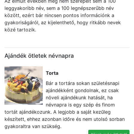
Az elmúlt években még nem szerepelt sem a 100
leggyakoribb név, sem a 100 legnépszerűbb név
között, ezért bár nincsen pontos információnk a
gyakoriságáról, az kijelenthető, hogy ritkább nevek
közé tartozik.
Ajándék ötletek névnapra
Torta
Bár a tortára sokan születésnapi
ajándékként gondolnak, ez csak
növeli ajándékunk hatását, ha
névnapra is egy szép és finom
tortát ajándékozunk. A legjobb a saját kezűleg
U
készített, ehhez azonban időre és nem utolsó sorban
k
gyakoraltra van szükség.
ta