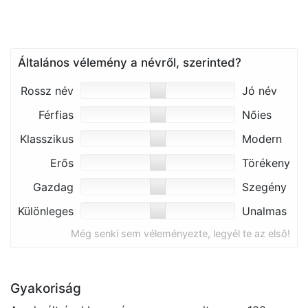
Általános vélemény a névről, szerinted?
Rossz név
Jó név
Férfias
Nőies
Klasszikus
Modern
Erős
Törékeny
Gazdag
Szegény
Különleges
Unalmas
Még senki sem véleményezte, legyél te az első!
Gyakoriság