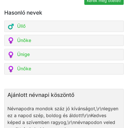
Kérek még ötletet!
Hasonló nevek
Üllő
Ünõke
Ünige
Ünőke
Ajánlott névnapi köszöntő
Névnapodra mondok száz jó kívánságot,\r\nlegyen
ez a napod szép, boldog és áldott!\r\nKedves
képed a szívemben ragyog,\r\nnévnapodon veled