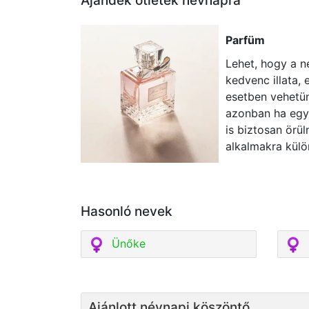
Ajándék ötletek névnapra
Parfüm
Lehet, hogy a 
kedvenc illata,
esetben vehetün
azonban ha egy 
is biztosan örül
alkalmakra külö
Hasonló nevek
Ünőke
Ajánlott névnapi köszöntő