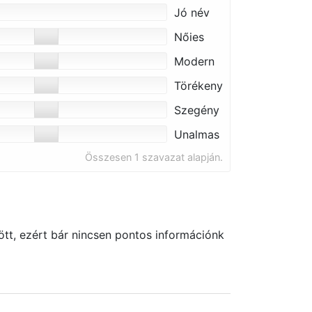
Jó név
Nőies
Modern
Törékeny
Szegény
Unalmas
Összesen 1 szavazat alapján.
tt, ezért bár nincsen pontos információnk