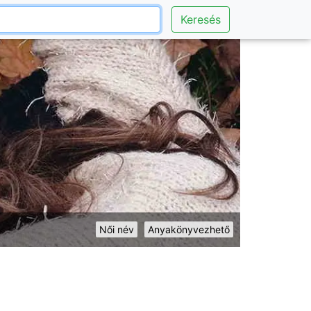
Keresés
Női név
Anyakönyvezhető