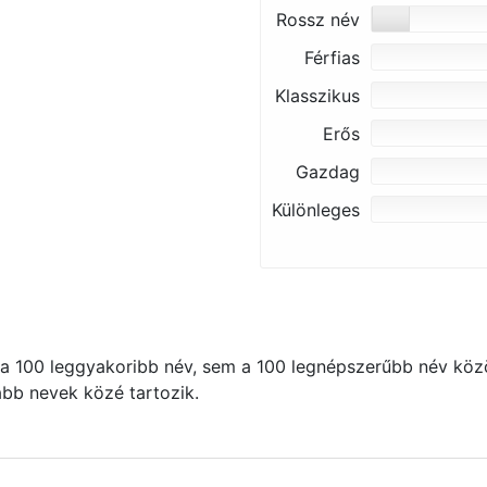
Rossz név
Férfias
Klasszikus
Erős
Gazdag
Különleges
 100 leggyakoribb név, sem a 100 legnépszerűbb név közö
kább nevek közé tartozik.