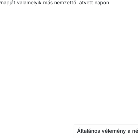
vnapját valamelyik más nemzettől átvett napon
Általános vélemény a né