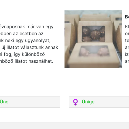
B
névnaposnak már van egy
K
 ebben az esetben az
ö
k neki egy ugyanolyat,
t
új illatot választunk annak
a
ni fog, így különböző
í
nböző illatot használhat.
a
Üne
Ünige