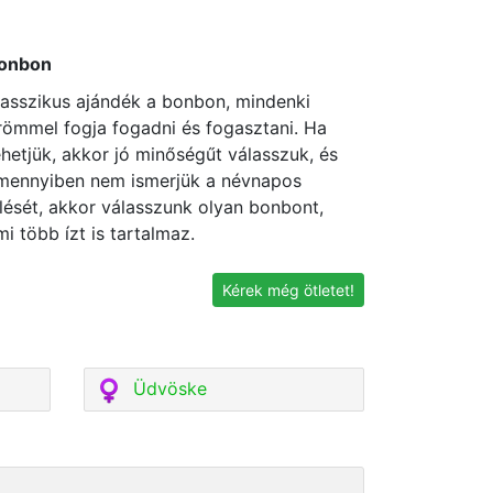
onbon
lasszikus ajándék a bonbon, mindenki
römmel fogja fogadni és fogasztani. Ha
ehetjük, akkor jó minőségűt válasszuk, és
mennyiben nem ismerjük a névnapos
zlését, akkor válasszunk olyan bonbont,
mi több ízt is tartalmaz.
Kérek még ötletet!
Üdvöske