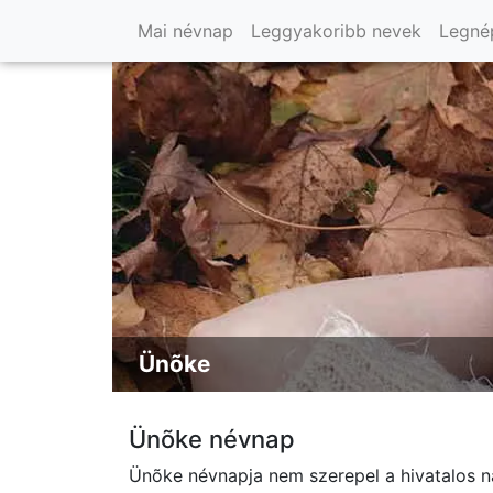
Mai névnap
Leggyakoribb nevek
Legné
Ünõke
Ünõke névnap
Ünõke névnapja nem szerepel a hivatalos n