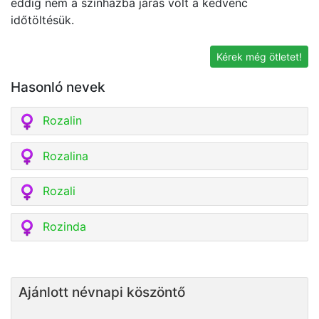
eddig nem a színházba járás volt a kedvenc
E
időtöltésük.
vá
ír
Kérek még ötletet!
Hasonló nevek
Rozalin
Rozalina
Rozali
Rozinda
Ajánlott névnapi köszöntő