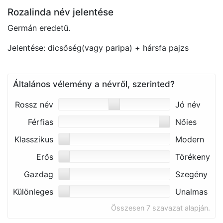
Rozalinda név jelentése
Germán eredetű.
Jelentése: dicsőség(vagy paripa) + hársfa pajzs
Általános vélemény a névről, szerinted?
Rossz név
Jó név
Férfias
Nőies
Klasszikus
Modern
Erős
Törékeny
Gazdag
Szegény
Különleges
Unalmas
Összesen 7 szavazat alapján.