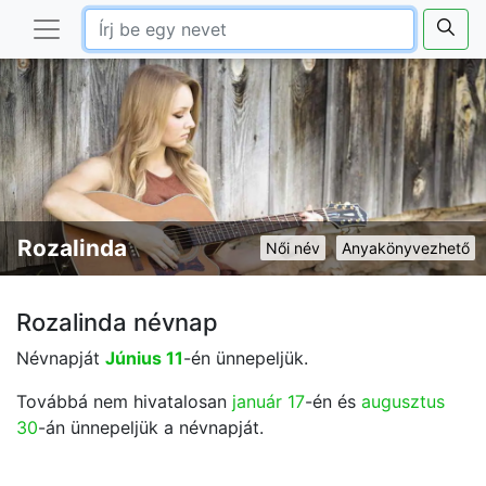
Rozalinda
Női név
Anyakönyvezhető
Rozalinda névnap
Névnapját
Június 11
-én ünnepeljük.
Továbbá nem hivatalosan
január 17
-én és
augusztus
30
-án ünnepeljük a névnapját.