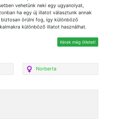
setben vehetünk neki egy ugyanolyat,
zonban ha egy új illatot választunk annak
s biztosan örülni fog, így különböző
lkalmakra különböző illatot használhat.
Kérek még ötletet!
Norberta