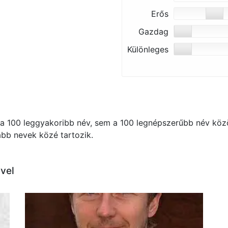
Erős
Gazdag
Különleges
 100 leggyakoribb név, sem a 100 legnépszerűbb név közö
kább nevek közé tartozik.
vel