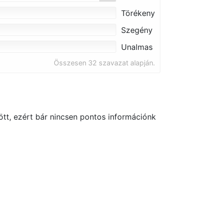
Törékeny
Szegény
Unalmas
Összesen 32 szavazat alapján.
tt, ezért bár nincsen pontos információnk