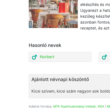
elkészítés és m
Ugyanezt a hatás
kezűleg készíte
azonban fontos,
receptet, és azt 
Hasonló nevek
Norbert
Ajánlott névnapi köszöntő
Kicsi szívem, kicsi szám nagyon sok bold
Adatok forrása:
MTA Nyelvtudományi Intézet, KSH
|
Mi