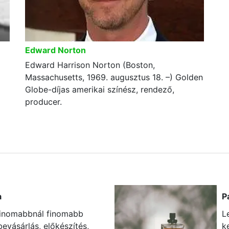
Edward Norton
Edward Harrison Norton (Boston,
Massachusetts, 1969. augusztus 18. –) Golden
Globe-díjas amerikai színész, rendező,
producer.
a
P
 finomabbnál finomabb
L
bevásárlás, előkészítés,
k