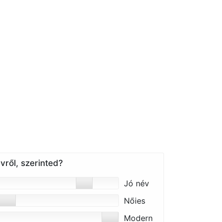
vről, szerinted?
Jó név
Nőies
Modern