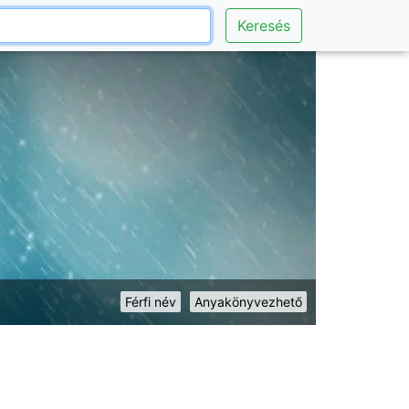
Keresés
Férfi név
Anyakönyvezhető