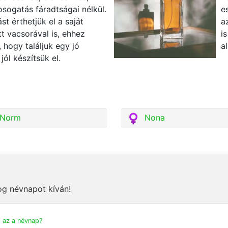
osogatás fáradtságai nélkül.
e
t érthetjük el a saját
a
tt vacsorával is, ehhez
i
 hogy találjuk egy jó
a
jól készítsük el.
Norm
Nona
og névnapot kíván!
 az a névnap?