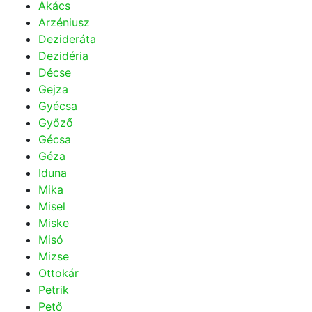
Akács
Arzéniusz
Dezideráta
Dezidéria
Décse
Gejza
Gyécsa
Győző
Gécsa
Géza
Iduna
Mika
Misel
Miske
Misó
Mizse
Ottokár
Petrik
Pető