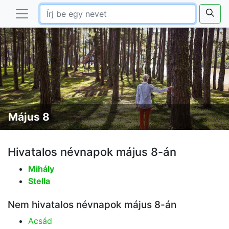
Május 8
Hivatalos névnapok május 8-án
Mihály
Stella
Nem hivatalos névnapok május 8-án
Acsád