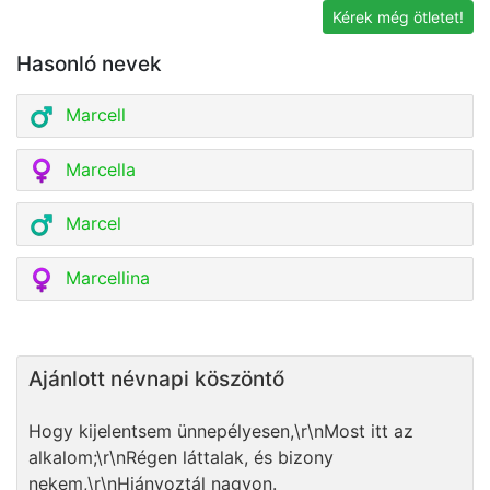
Kérek még ötletet!
Hasonló nevek
Marcell
Marcella
Marcel
Marcellina
Ajánlott névnapi köszöntő
Hogy kijelentsem ünnepélyesen,\r\nMost itt az
alkalom;\r\nRégen láttalak, és bizony
nekem,\r\nHiányoztál nagyon.