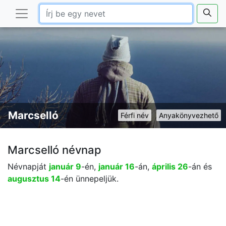
Marcselló
Férfi név
Anyakönyvezhető
Marcselló névnap
Névnapját
január 9
-én,
január 16
-án,
április 26
-án és
augusztus 14
-én ünnepeljük.