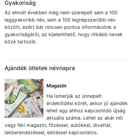
Gyakoriság
Az elmúlt években még nem szerepelt sem a 100
leggyakoribb név, sem a 100 legnépszerűbb név
között, ezért bár nincsen pontos információnk a
gyakoriságáról, az kijelenthető, hogy ritkább nevek
közé tartozik.
Ajándék ötletek névnapra
Magazin
Ha ismerjük az ünnepelt
érdeklődési körét, akkor jó ajándék
lehet egy ahhoz kapcsolódó újság
aktuális száma. Lehet az akár női
vagy féri magazin, főzéssel, autókkal, divattal,
ü
lakberendezéssel, edzéssel kapcsolatos.
k