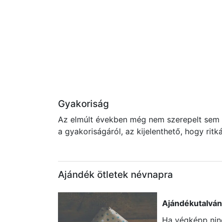
Gyakoriság
Az elmúlt években még nem szerepelt sem a
a gyakoriságáról, az kijelenthető, hogy rit
Ajándék ötletek névnapra
Ajándékutalvá
Ha végképp ninc