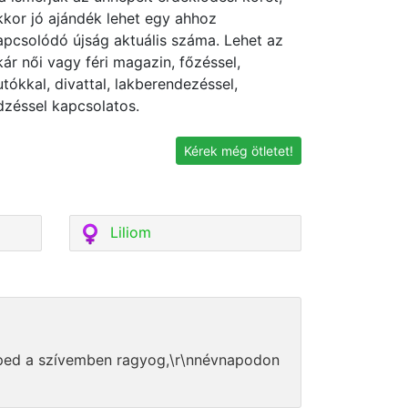
kkor jó ajándék lehet egy ahhoz
apcsolódó újság aktuális száma. Lehet az
kár női vagy féri magazin, főzéssel,
utókkal, divattal, lakberendezéssel,
dzéssel kapcsolatos.
Kérek még ötletet!
Liliom
éped a szívemben ragyog,\r\nnévnapodon