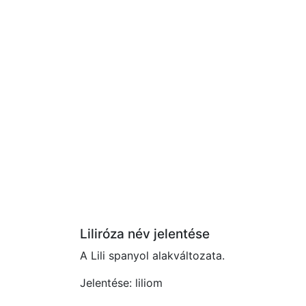
Liliróza név jelentése
A Lili spanyol alakváltozata.
Jelentése: liliom