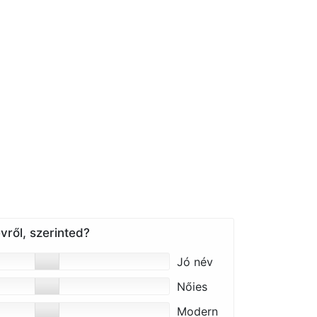
vről, szerinted?
Jó név
Nőies
Modern