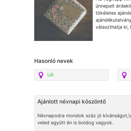
ünnepelt érdekl
tökéletes ajánd
ajándékutalvány
választhatja ki,
Hasonló nevek
Lili
Ajánlott névnapi köszöntő
Névnapodra mondok száz jó kívánságot,\r
veled együtt én is boldog vagyok.