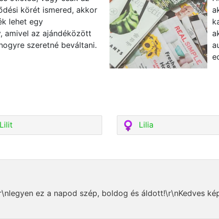
ődési körét ismered, akkor
a
ék lehet egy
k
, amivel az ajándéközött
a
 hogyre szeretné beváltani.
a
e
Lilit
Lilia
\nlegyen ez a napod szép, boldog és áldott!\r\nKedves k