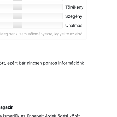
Törékeny
Szegény
Unalmas
Még senki sem véleményezte, legyél te az első!
tt, ezért bár nincsen pontos információnk
agazin
a ismerjük az ünnepelt érdeklődési körét,