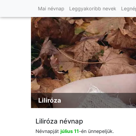
Mai névnap
Leggyakoribb nevek
Legné
Liliróza
Liliróza névnap
Névnapját
július 11
-én ünnepeljük.