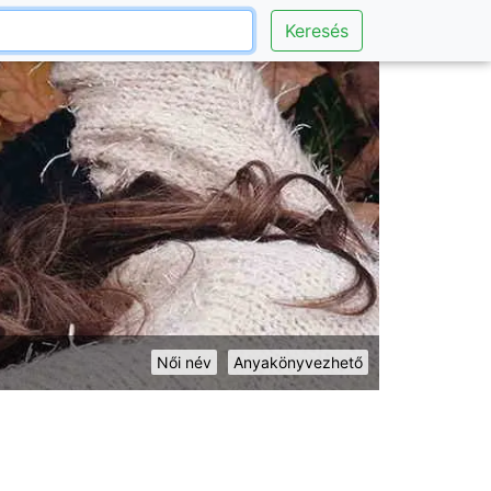
Keresés
Női név
Anyakönyvezhető