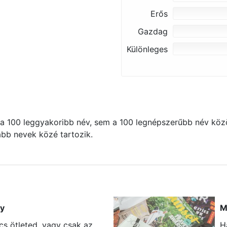
Erős
Gazdag
Különleges
 100 leggyakoribb név, sem a 100 legnépszerűbb név közö
kább nevek közé tartozik.
ny
M
s ötleted, vagy csak az
H