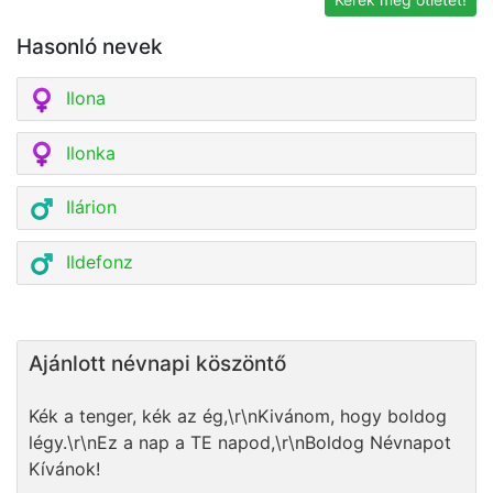
Hasonló nevek
Ilona
Ilonka
Ilárion
Ildefonz
Ajánlott névnapi köszöntő
Kék a tenger, kék az ég,\r\nKivánom, hogy boldog
légy.\r\nEz a nap a TE napod,\r\nBoldog Névnapot
Kívánok!