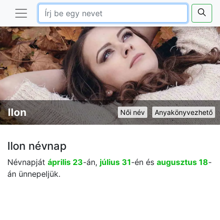
Ilon
Női név
Anyakönyvezhető
Ilon névnap
Névnapját
április 23
-án,
július 31
-én és
augusztus 18
-
án ünnepeljük.