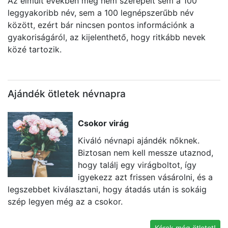
Az elmúlt években még nem szerepelt sem a 100
leggyakoribb név, sem a 100 legnépszerűbb név
között, ezért bár nincsen pontos információnk a
gyakoriságáról, az kijelenthető, hogy ritkább nevek
közé tartozik.
Ajándék ötletek névnapra
Csokor virág
Kiváló névnapi ajándék nőknek.
Biztosan nem kell messze utaznod,
hogy találj egy virágboltot, így
igyekezz azt frissen vásárolni, és a
legszebbet kiválasztani, hogy átadás után is sokáig
eg
szép legyen még az a csokor.
t
k
Kérek még ötletet!