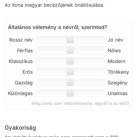
Az Ilona magyar becézőjének önállósulása.
Általános vélemény a névről, szerinted?
Rossz név
Jó név
Férfias
Nőies
Klasszikus
Modern
Erős
Törékeny
Gazdag
Szegény
Különleges
Unalmas
Még senki sem véleményezte, legyél te az első!
Gyakoriság