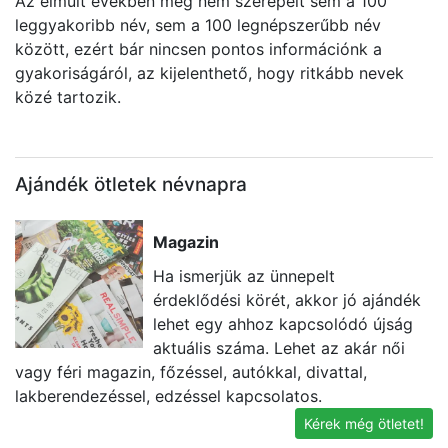
Az elmúlt években még nem szerepelt sem a 100
leggyakoribb név, sem a 100 legnépszerűbb név
között, ezért bár nincsen pontos információnk a
gyakoriságáról, az kijelenthető, hogy ritkább nevek
közé tartozik.
Ajándék ötletek névnapra
Magazin
Ha ismerjük az ünnepelt
érdeklődési körét, akkor jó ajándék
lehet egy ahhoz kapcsolódó újság
aktuális száma. Lehet az akár női
vagy féri magazin, főzéssel, autókkal, divattal,
e
lakberendezéssel, edzéssel kapcsolatos.
id
Kérek még ötletet!