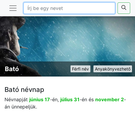
Bató
Férfi név
Anyakönyvezhető
Bató névnap
Névnapját
június 17
-én,
július 31
-én és
november 2
-
án ünnepeljük.