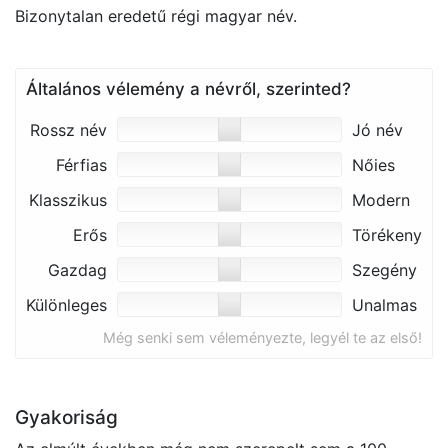
Bizonytalan eredetű régi magyar név.
Általános vélemény a névről, szerinted?
Rossz név
Jó név
Férfias
Nőies
Klasszikus
Modern
Erős
Törékeny
Gazdag
Szegény
Különleges
Unalmas
Még senki sem véleményezte, legyél te az első!
Gyakoriság