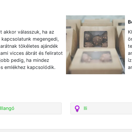
B
t akkor válasszuk, ha az
K
ó kapcsolatunk megengedi,
ö
barátnak tökéletes ajándék
t
ami vicces ábrát és feliratot
a
gjobb pedig, ha mindez
í
ös emlékhez kapcsolódik.
a
Illangó
Ili