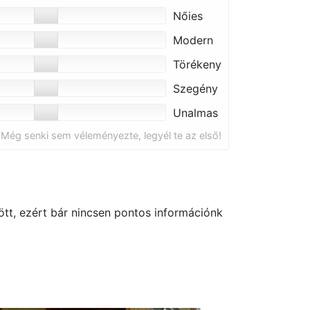
Nőies
Modern
Törékeny
Szegény
Unalmas
Még senki sem véleményezte, legyél te az első!
tt, ezért bár nincsen pontos információnk