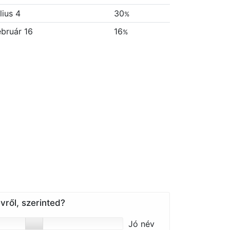
lius 4
30
%
ebruár 16
16
%
vről, szerinted?
Jó név