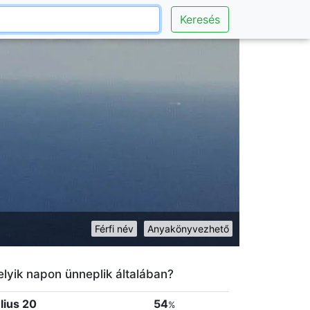
Keresés
Férfi név
Anyakönyvezhető
lyik napon ünneplik általában?
úlius 20
54
%