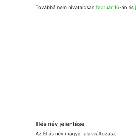
Továbbá nem hivatalosan
február 16
-án és
Illés név jelentése
Az Éliás név magyar alakváltozata.