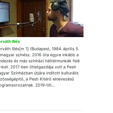
rváth Illés
rváth Illés[m 1] (Budapest, 1984. április 5.
 magyar színész. 2016 óta egyre inkább a
ndezés és más színházi háttérmunkák felé
rdult. 2017-ben ötletgazdája volt a Pesti
gyar Színházban útjára indított kulturális
zösségépítő, a Pesti Kitérő elnevezésű
ogramsorozatnak. 2019-től...