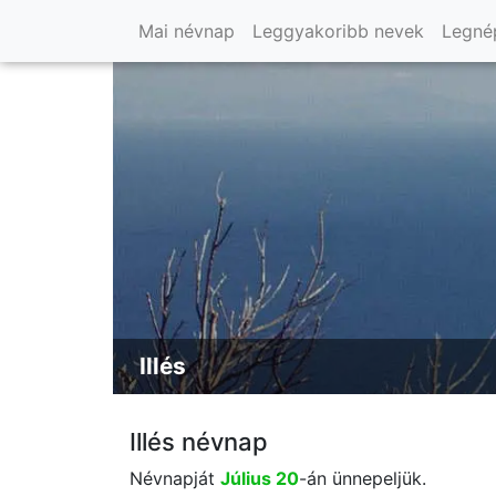
Mai névnap
Leggyakoribb nevek
Legné
Illés
Illés névnap
Névnapját
Július 20
-án ünnepeljük.