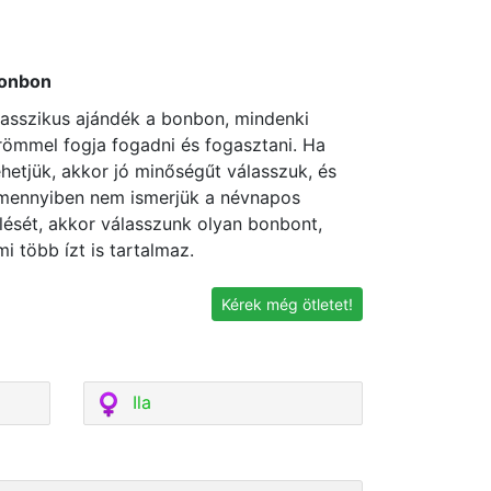
onbon
lasszikus ajándék a bonbon, mindenki
römmel fogja fogadni és fogasztani. Ha
ehetjük, akkor jó minőségűt válasszuk, és
mennyiben nem ismerjük a névnapos
zlését, akkor válasszunk olyan bonbont,
mi több ízt is tartalmaz.
Kérek még ötletet!
Ila