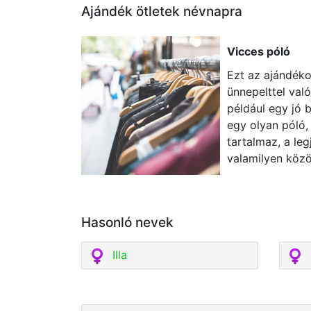
Ajándék ötletek névnapra
Vicces póló
Ezt az ajándéko
ünnepelttel val
például egy jó 
egy olyan póló, 
tartalmaz, a le
valamilyen köz
Hasonló nevek
Illa