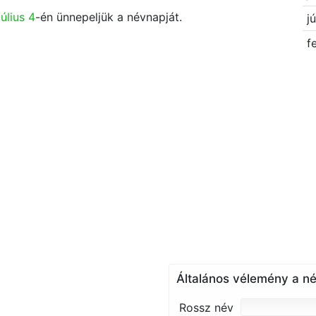
július 4
-én ünnepeljük a névnapját.
jú
f
Általános vélemény a né
Rossz név