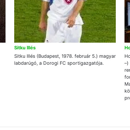
Sitku Illés
Ho
Sitku Illés (Budapest, 1978. február 5.) magyar
Ho
labdarúgó, a Dorogi FC sportigazgatója.
–)
re
fo
Ma
kö
pr