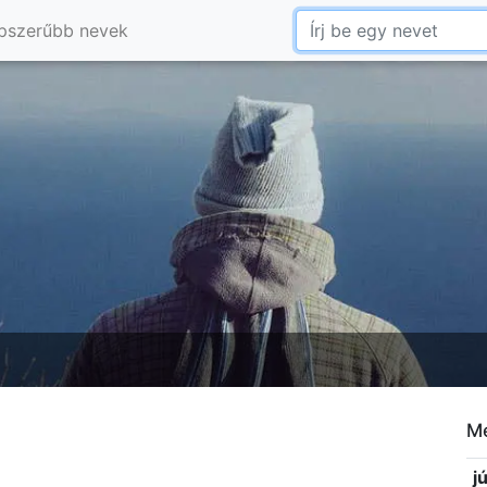
pszerűbb nevek
Me
j