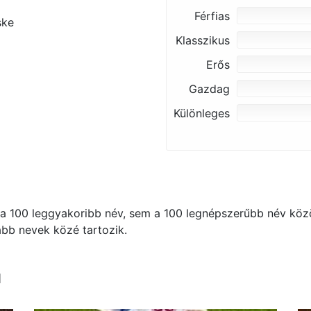
Férfias
ske
Klasszikus
Erős
Gazdag
Különleges
 100 leggyakoribb név, sem a 100 legnépszerűbb név közö
kább nevek közé tartozik.
l