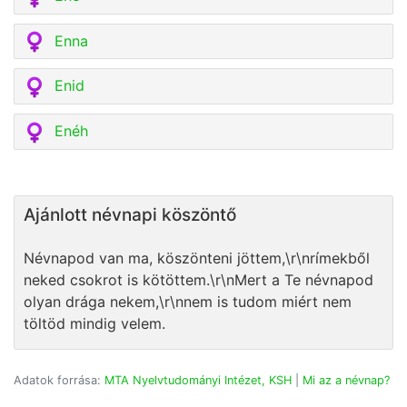
Enna
Enid
Enéh
Ajánlott névnapi köszöntő
Névnapod van ma, köszönteni jöttem,\r\nrímekből
neked csokrot is kötöttem.\r\nMert a Te névnapod
olyan drága nekem,\r\nnem is tudom miért nem
töltöd mindig velem.
Adatok forrása:
MTA Nyelvtudományi Intézet, KSH
|
Mi az a névnap?