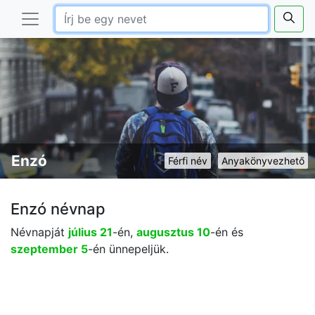
Enzó
Férfi név
Anyakönyvezhető
Enzó névnap
Névnapját
július 21
-én,
augusztus 10
-én és
szeptember 5
-én ünnepeljük.