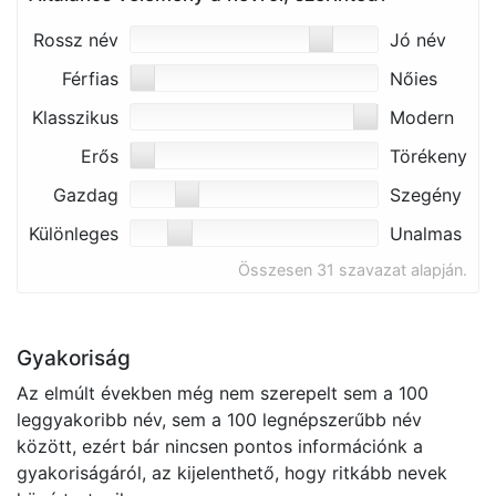
Rossz név
Jó név
Férfias
Nőies
Klasszikus
Modern
Erős
Törékeny
Gazdag
Szegény
Különleges
Unalmas
Összesen 31 szavazat alapján.
Gyakoriság
Az elmúlt években még nem szerepelt sem a 100
leggyakoribb név, sem a 100 legnépszerűbb név
között, ezért bár nincsen pontos információnk a
gyakoriságáról, az kijelenthető, hogy ritkább nevek