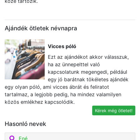
közé tartozik.
Ajándék ötletek névnapra
Vicces póló
Ezt az ajándékot akkor válasszuk,
ha az ünnepelttel való
kapcsolatunk megengedi, például
egy jó barátnak tökéletes ajándék
egy olyan póló, ami vicces ábrát és feliratot
e
tartalmaz, a legjobb pedig, ha mindez valamilyen
id
közös emlékhez kapcsolódik.
Kérek még ötletet!
Hasonló nevek
Ené