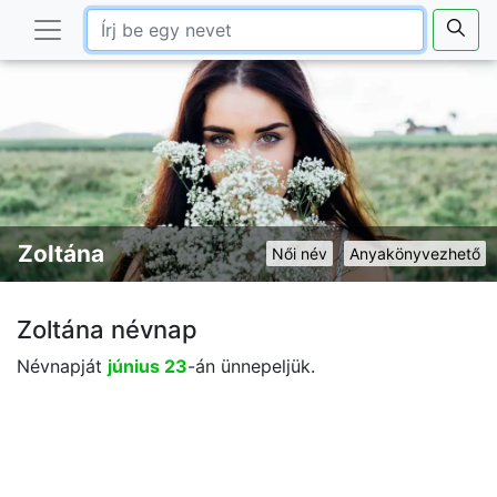
Zoltána
Női név
Anyakönyvezhető
Zoltána névnap
Névnapját
június 23
-án ünnepeljük.