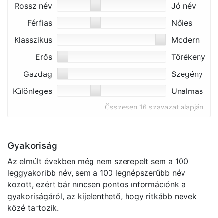
Rossz név
Jó név
Férfias
Nőies
Klasszikus
Modern
Erős
Törékeny
Gazdag
Szegény
Különleges
Unalmas
Összesen 16 szavazat alapján.
Gyakoriság
Az elmúlt években még nem szerepelt sem a 100
leggyakoribb név, sem a 100 legnépszerűbb név
között, ezért bár nincsen pontos információnk a
gyakoriságáról, az kijelenthető, hogy ritkább nevek
közé tartozik.