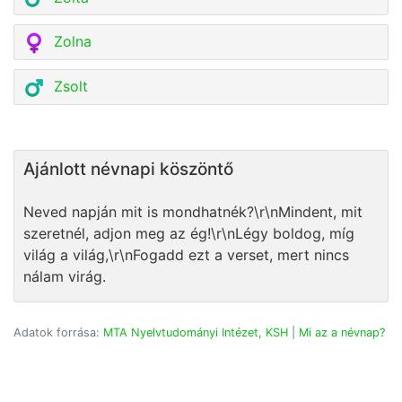
Zolna
Zsolt
Ajánlott névnapi köszöntő
Neved napján mit is mondhatnék?\r\nMindent, mit
szeretnél, adjon meg az ég!\r\nLégy boldog, míg
világ a világ,\r\nFogadd ezt a verset, mert nincs
nálam virág.
Adatok forrása:
MTA Nyelvtudományi Intézet, KSH
|
Mi az a névnap?