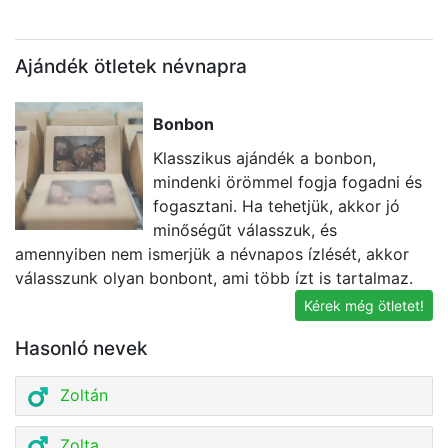
Ajándék ötletek névnapra
Bonbon
Klasszikus ajándék a bonbon,
mindenki örömmel fogja fogadni és
fogasztani. Ha tehetjük, akkor jó
minőségűt válasszuk, és
amennyiben nem ismerjük a névnapos ízlését, akkor
a
válasszunk olyan bonbont, ami több ízt is tartalmaz.
be
Kérek még ötletet!
Hasonló nevek
Zoltán
Zolta