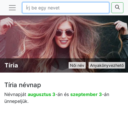
Tíria
Női név
Anyakönyvezhető
Tíria névnap
Névnapját
augusztus 3
-án és
szeptember 3
-án
ünnepeljük.