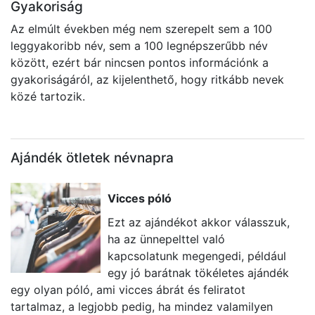
Gyakoriság
Az elmúlt években még nem szerepelt sem a 100
leggyakoribb név, sem a 100 legnépszerűbb név
között, ezért bár nincsen pontos információnk a
gyakoriságáról, az kijelenthető, hogy ritkább nevek
közé tartozik.
Ajándék ötletek névnapra
Vicces póló
Ezt az ajándékot akkor válasszuk,
ha az ünnepelttel való
kapcsolatunk megengedi, például
egy jó barátnak tökéletes ajándék
egy olyan póló, ami vicces ábrát és feliratot
i
tartalmaz, a legjobb pedig, ha mindez valamilyen
t