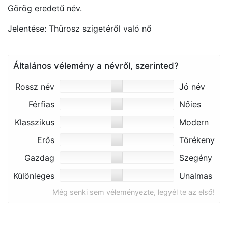
Görög eredetű név.
Jelentése: Thürosz szigetéről való nő
Általános vélemény a névről, szerinted?
Rossz név
Jó név
Férfias
Nőies
Klasszikus
Modern
Erős
Törékeny
Gazdag
Szegény
Különleges
Unalmas
Még senki sem véleményezte, legyél te az első!