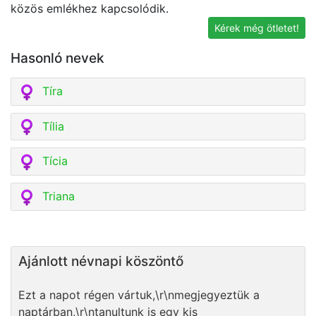
közös emlékhez kapcsolódik.
Kérek még ötletet!
Hasonló nevek
Tíra
Tília
Tícia
Triana
Ajánlott névnapi köszöntő
Ezt a napot régen vártuk,\r\nmegjegyeztük a
naptárban,\r\ntanultunk is egy kis