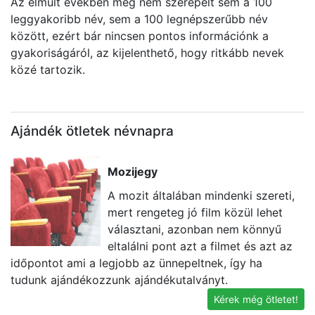
Az elmúlt években még nem szerepelt sem a 100
leggyakoribb név, sem a 100 legnépszerűbb név
között, ezért bár nincsen pontos információnk a
gyakoriságáról, az kijelenthető, hogy ritkább nevek
közé tartozik.
Ajándék ötletek névnapra
Mozijegy
A mozit általában mindenki szereti,
mert rengeteg jó film közül lehet
választani, azonban nem könnyű
eltalálni pont azt a filmet és azt az
időpontot ami a legjobb az ünnepeltnek, így ha
l
tudunk ajándékozzunk ajándékutalványt.
s
Kérek még ötletet!