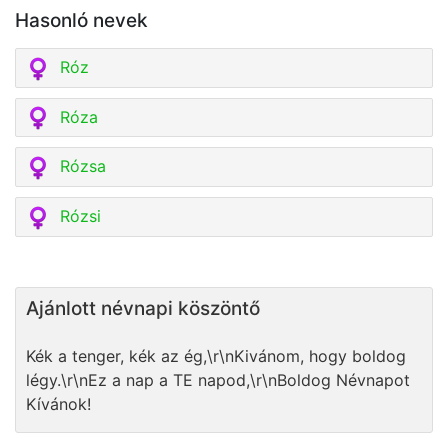
Hasonló nevek
Róz
Róza
Rózsa
Rózsi
Ajánlott névnapi köszöntő
Kék a tenger, kék az ég,\r\nKivánom, hogy boldog
légy.\r\nEz a nap a TE napod,\r\nBoldog Névnapot
Kívánok!