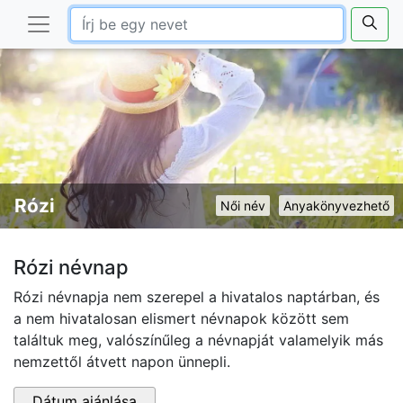
Rózi
Női név
Anyakönyvezhető
Rózi névnap
Rózi névnapja nem szerepel a hivatalos naptárban, és
a nem hivatalosan elismert névnapok között sem
találtuk meg, valószínűleg a névnapját valamelyik más
nemzettől átvett napon ünnepli.
Dátum ajánlása