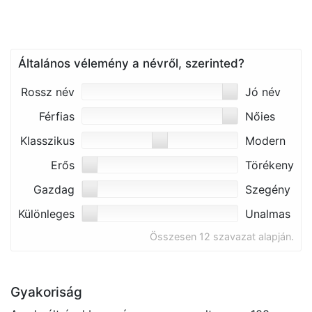
Általános vélemény a névről, szerinted?
Rossz név
Jó név
Férfias
Nőies
Klasszikus
Modern
Erős
Törékeny
Gazdag
Szegény
Különleges
Unalmas
Összesen 12 szavazat alapján.
Gyakoriság