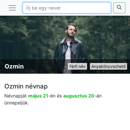
Ozmin
Férfi név
Anyakönyvezhető
Ozmin névnap
Névnapját
május 21
-én és
augusztus 20
-án
ünnepeljük.