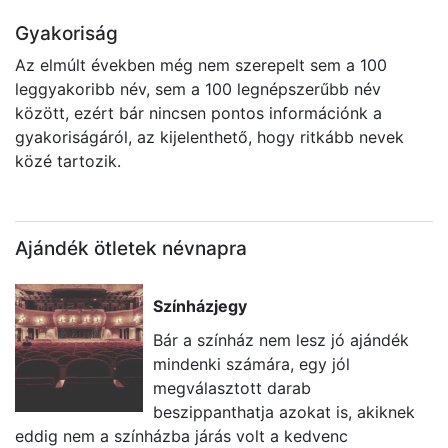
Gyakoriság
Az elmúlt években még nem szerepelt sem a 100
leggyakoribb név, sem a 100 legnépszerűbb név
között, ezért bár nincsen pontos információnk a
gyakoriságáról, az kijelenthető, hogy ritkább nevek
közé tartozik.
Ajándék ötletek névnapra
Színházjegy
Bár a színház nem lesz jó ajándék
mindenki számára, egy jól
megválasztott darab
beszippanthatja azokat is, akiknek
eddig nem a színházba járás volt a kedvenc
ü