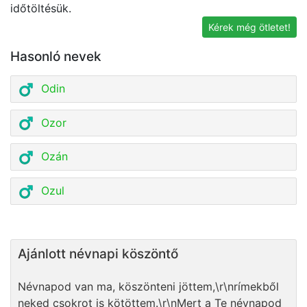
időtöltésük.
k
Kérek még ötletet!
Hasonló nevek
Odin
Ozor
Ozán
Ozul
Ajánlott névnapi köszöntő
Névnapod van ma, köszönteni jöttem,\r\nrímekből
neked csokrot is kötöttem.\r\nMert a Te névnapod