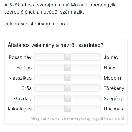
A Szöktetés a szerájból című Mozart-opera egyik
szereplőjének a nevéből származik.
Jelentése: isten(ség) + barát
Általános vélemény a névről, szerinted?
Rossz név
Jó név
Férfias
Nőies
Klasszikus
Modern
Erős
Törékeny
Gazdag
Szegény
Különleges
Unalmas
Még senki sem véleményezte, legyél te az első!