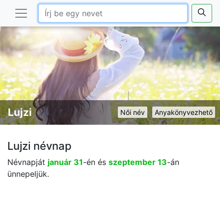
Lujzi
Női név
Anyakönyvezhető
Lujzi névnap
Névnapját
január 31
-én és
szeptember 13
-án
ünnepeljük.