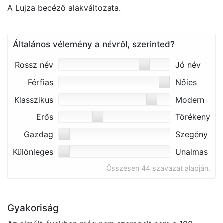
A Lujza becéző alakváltozata.
Általános vélemény a névről, szerinted?
Rossz név
Jó név
Férfias
Nőies
Klasszikus
Modern
Erős
Törékeny
Gazdag
Szegény
Különleges
Unalmas
Összesen 44 szavazat alapján.
Gyakoriság