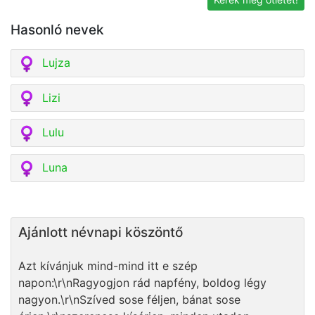
Hasonló nevek
Lujza
Lizi
Lulu
Luna
Ajánlott névnapi köszöntő
Azt kívánjuk mind-mind itt e szép
napon:\r\nRagyogjon rád napfény, boldog légy
nagyon.\r\nSzíved sose féljen, bánat sose