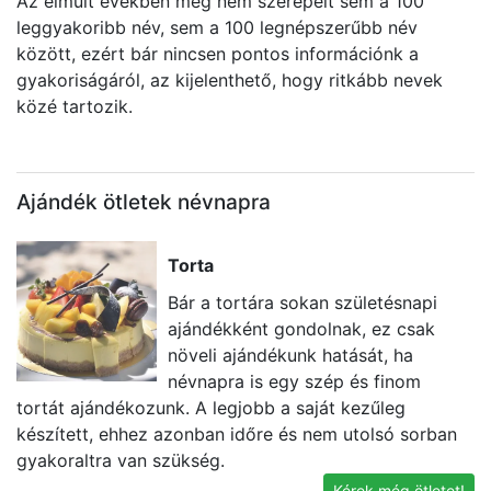
Az elmúlt években még nem szerepelt sem a 100
leggyakoribb név, sem a 100 legnépszerűbb név
között, ezért bár nincsen pontos információnk a
gyakoriságáról, az kijelenthető, hogy ritkább nevek
közé tartozik.
Ajándék ötletek névnapra
Torta
Bár a tortára sokan születésnapi
ajándékként gondolnak, ez csak
növeli ajándékunk hatását, ha
névnapra is egy szép és finom
tortát ajándékozunk. A legjobb a saját kezűleg
a
készített, ehhez azonban időre és nem utolsó sorban
be
gyakoraltra van szükség.
Kérek még ötletet!