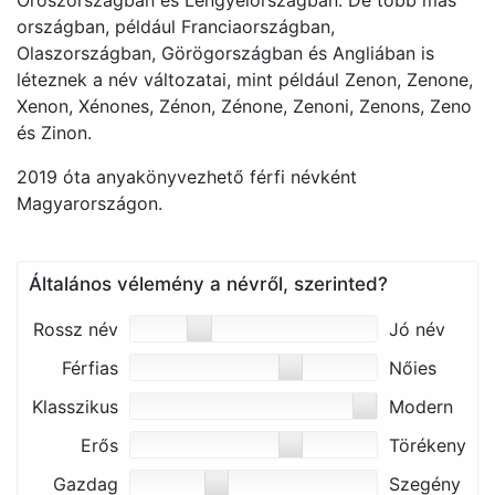
Oroszországban és Lengyelországban. De több más
országban, például Franciaországban,
Olaszországban, Görögországban és Angliában is
léteznek a név változatai, mint például Zenon, Zenone,
Xenon, Xénones, Zénon, Zénone, Zenoni, Zenons, Zeno
és Zinon​​.
2019 óta anyakönyvezhető férfi névként
Magyarországon.
Általános vélemény a névről, szerinted?
Rossz név
Jó név
Férfias
Nőies
Klasszikus
Modern
Erős
Törékeny
Gazdag
Szegény