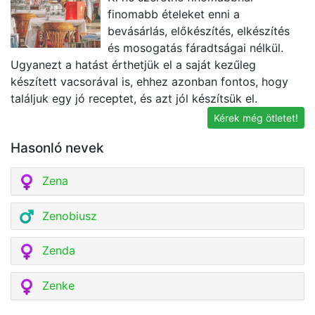
finomabb ételeket enni a
bevásárlás, előkészítés, elkészítés
és mosogatás fáradtságai nélkül.
Ugyanezt a hatást érthetjük el a saját kezűleg
ü
készített vacsorával is, ehhez azonban fontos, hogy
k
találjuk egy jó receptet, és azt jól készítsük el.
Kérek még ötletet!
Hasonló nevek
Zena
Zenobiusz
Zenda
Zenke