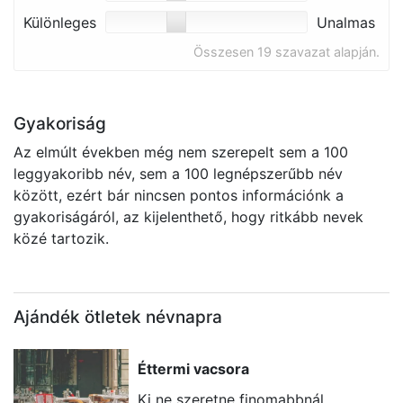
Különleges
Unalmas
Összesen 19 szavazat alapján.
Gyakoriság
Az elmúlt években még nem szerepelt sem a 100
leggyakoribb név, sem a 100 legnépszerűbb név
között, ezért bár nincsen pontos információnk a
gyakoriságáról, az kijelenthető, hogy ritkább nevek
közé tartozik.
Ajándék ötletek névnapra
Éttermi vacsora
Ki ne szeretne finomabbnál