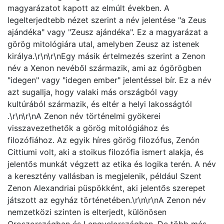
magyarázatot kapott az elmúlt években. A
legelterjedtebb nézet szerint a név jelentése "a Zeus
ajándéka" vagy "Zeusz ajándéka". Ez a magyarázat a
görög mitológiára utal, amelyben Zeusz az istenek
királya​​​​.\r\n\r\nEgy másik értelmezés szerint a Zenon
név a Xenon nevéből származik, ami az ógörögben
"idegen" vagy "idegen ember" jelentéssel bír. Ez a név
azt sugallja, hogy valaki más országból vagy
kultúrából származik, és eltér a helyi lakosságtól​​
.\r\n\r\nA Zenon név történelmi gyökerei
visszavezethetők a görög mitológiához és
filozófiához. Az egyik híres görög filozófus, Zenón
Cittiumi volt, aki a stoikus filozófia ismert alakja, és
jelentős munkát végzett az etika és logika terén. A név
a keresztény vallásban is megjelenik, például Szent
Zenon Alexandriai püspökként, aki jelentős szerepet
játszott az egyház történetében​​.\r\n\r\nA Zenon név
nemzetközi szinten is elterjedt, különösen