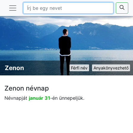
Zenon
Férfi név
Anyakönyvezhető
Zenon névnap
Névnapját
január 31
-én ünnepeljük.