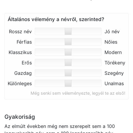
Általános vélemény a névről, szerinted?
Rossz név
Jó név
Férfias
Nőies
Klasszikus
Modern
Erős
Törékeny
Gazdag
Szegény
Különleges
Unalmas
Még senki sem véleményezte, legyél te az első!
Gyakoriság
Az elmúlt években még nem szerepelt sem a 100