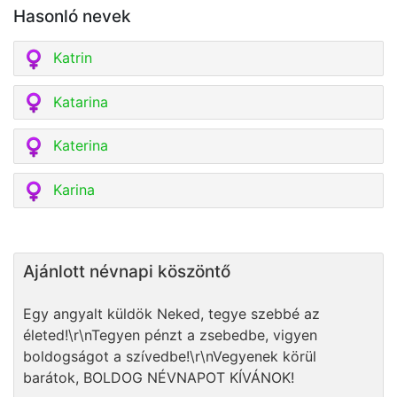
Hasonló nevek
Katrin
Katarina
Katerina
Karina
Ajánlott névnapi köszöntő
Egy angyalt küldök Neked, tegye szebbé az
életed!\r\nTegyen pénzt a zsebedbe, vigyen
boldogságot a szívedbe!\r\nVegyenek körül
barátok, BOLDOG NÉVNAPOT KÍVÁNOK!