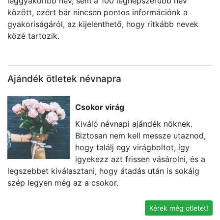
leggyakoribb név, sem a 100 legnépszerűbb név
között, ezért bár nincsen pontos információnk a
gyakoriságáról, az kijelenthető, hogy ritkább nevek
közé tartozik.
Ajándék ötletek névnapra
Csokor virág
Kiváló névnapi ajándék nőknek.
Biztosan nem kell messze utaznod,
hogy találj egy virágboltot, így
igyekezz azt frissen vásárolni, és a
legszebbet kiválasztani, hogy átadás után is sokáig
t
szép legyen még az a csokor.
k
g
Kérek még ötletet!