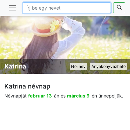
Katrina
Női név
Anyakönyvezhető
Katrina névnap
Névnapját
február 13
-án és
március 9
-én ünnepeljük.