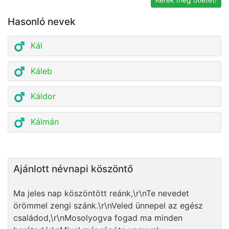
Hasonló nevek
Kál
Káleb
Káldor
Kálmán
Ajánlott névnapi köszöntő
Ma jeles nap köszöntött reánk,\r\nTe nevedet
örömmel zengi szánk.\r\nVeled ünnepel az egész
családod,\r\nMosolyogva fogad ma minden