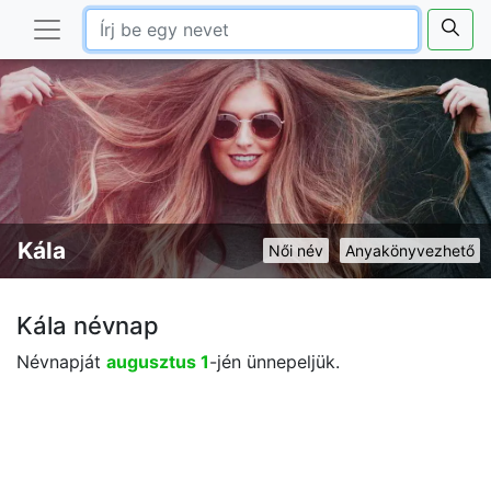
Kála
Női név
Anyakönyvezhető
Kála névnap
Névnapját
augusztus 1
-jén ünnepeljük.