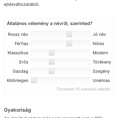
ejtésváltozatából.
Általános vélemény a névről, szerinted?
Rossz név
Jó név
Férfias
Nőies
Klasszikus
Modern
Erős
Törékeny
Gazdag
Szegény
Különleges
Unalmas
Összesen 19 szavazat alapján.
Gyakoriság