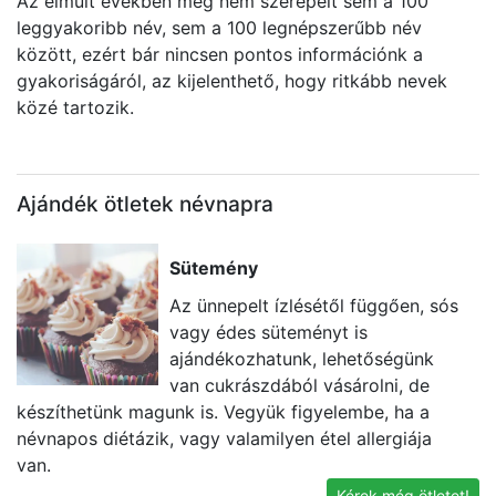
Az elmúlt években még nem szerepelt sem a 100
leggyakoribb név, sem a 100 legnépszerűbb név
között, ezért bár nincsen pontos információnk a
gyakoriságáról, az kijelenthető, hogy ritkább nevek
közé tartozik.
Ajándék ötletek névnapra
Sütemény
Az ünnepelt ízlésétől függően, sós
vagy édes süteményt is
ajándékozhatunk, lehetőségünk
van cukrászdából vásárolni, de
készíthetünk magunk is. Vegyük figyelembe, ha a
U
névnapos diétázik, vagy valamilyen étel allergiája
k
van.
ta
Kérek még ötletet!