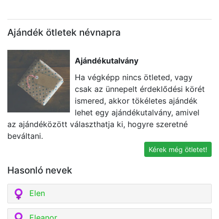
Ajándék ötletek névnapra
Ajándékutalvány
Ha végképp nincs ötleted, vagy
csak az ünnepelt érdeklődési körét
ismered, akkor tökéletes ajándék
lehet egy ajándékutalvány, amivel
az ajándéközött választhatja ki, hogyre szeretné
i
beváltani.
t
Kérek még ötletet!
Hasonló nevek
Elen
Eleanor