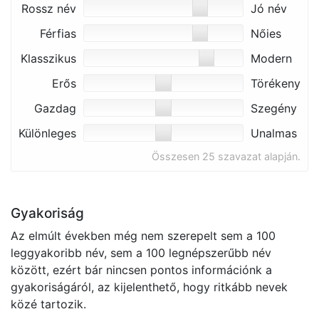
Rossz név
Jó név
Férfias
Nőies
Klasszikus
Modern
Erős
Törékeny
Gazdag
Szegény
Különleges
Unalmas
Összesen 25 szavazat alapján.
Gyakoriság
Az elmúlt években még nem szerepelt sem a 100
leggyakoribb név, sem a 100 legnépszerűbb név
között, ezért bár nincsen pontos információnk a
gyakoriságáról, az kijelenthető, hogy ritkább nevek
közé tartozik.