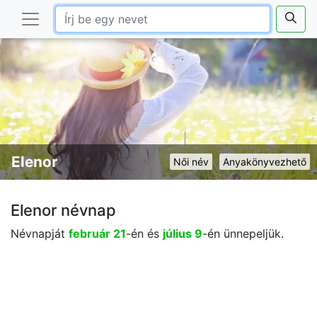
Elenor
Női név
Anyakönyvezhető
Elenor névnap
Névnapját
február 21
-én és
július 9
-én ünnepeljük.