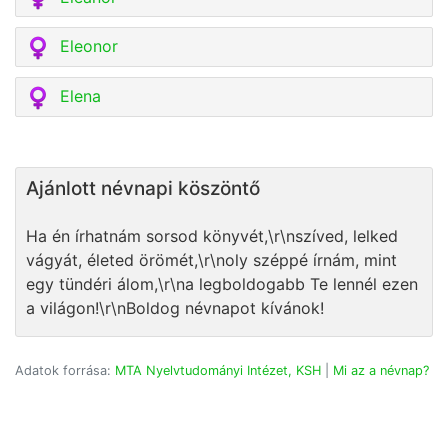
Eleonor
Elena
Ajánlott névnapi köszöntő
Ha én írhatnám sorsod könyvét,\r\nszíved, lelked
vágyát, életed örömét,\r\noly széppé írnám, mint
egy tündéri álom,\r\na legboldogabb Te lennél ezen
a világon!\r\nBoldog névnapot kívánok!
Adatok forrása:
MTA Nyelvtudományi Intézet, KSH
|
Mi az a névnap?