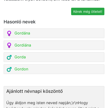
k
Kérek még ötletet!
Hasonló nevek
Gordána
Gordiána
Gorda
Gordon
Ajánlott névnapi köszöntő
Úgy áldjon meg isten neved napján,\r\nHogy