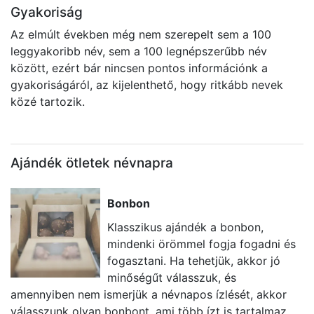
Gyakoriság
Az elmúlt években még nem szerepelt sem a 100
leggyakoribb név, sem a 100 legnépszerűbb név
között, ezért bár nincsen pontos információnk a
gyakoriságáról, az kijelenthető, hogy ritkább nevek
közé tartozik.
Ajándék ötletek névnapra
Bonbon
Klasszikus ajándék a bonbon,
mindenki örömmel fogja fogadni és
fogasztani. Ha tehetjük, akkor jó
minőségűt válasszuk, és
amennyiben nem ismerjük a névnapos ízlését, akkor
eg
válasszunk olyan bonbont, ami több ízt is tartalmaz.
t