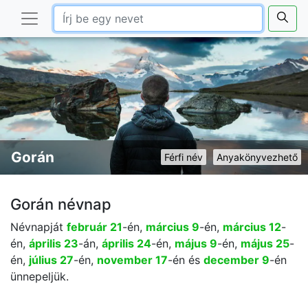
Gorán
Férfi név
Anyakönyvezhető
Gorán névnap
Névnapját
február 21
-én,
március 9
-én,
március 12
-
én,
április 23
-án,
április 24
-én,
május 9
-én,
május 25
-
én,
július 27
-én,
november 17
-én és
december 9
-én
ünnepeljük.