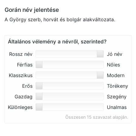
Gorán név jelentése
A György szerb, horvát és bolgár alakváltozata.
Általános vélemény a névről, szerinted?
Rossz név
Jó név
Férfias
Nőies
Klasszikus
Modern
Erős
Törékeny
Gazdag
Szegény
Különleges
Unalmas
Összesen 15 szavazat alapján.