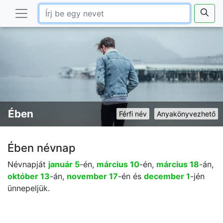
Ében
Férfi név
Anyakönyvezhető
Ében névnap
Névnapját
január 5
-én,
március 10
-én,
március 18
-án,
október 13
-án,
november 17
-én és
december 1
-jén
ünnepeljük.