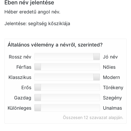
Ében név jelentése
Héber eredetű angol név.
Jelentése: segítség kősziklája
Általános vélemény a névről, szerinted?
Rossz név
Jó név
Férfias
Nőies
Klasszikus
Modern
Erős
Törékeny
Gazdag
Szegény
Különleges
Unalmas
Összesen 12 szavazat alapján.