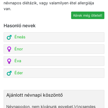
névnapos diétázik, vagy valamilyen étel allergiája
t
van.
Kérek még ötletet!
Hasonló nevek
Éneás
Énor
Éva
Éder
Ajánlott névnapi köszöntő
Névnapodon, nem kívánunk egyebet,\r\ncsendes