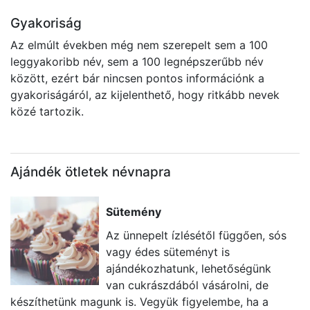
Gyakoriság
Az elmúlt években még nem szerepelt sem a 100
leggyakoribb név, sem a 100 legnépszerűbb név
között, ezért bár nincsen pontos információnk a
gyakoriságáról, az kijelenthető, hogy ritkább nevek
közé tartozik.
Ajándék ötletek névnapra
Sütemény
Az ünnepelt ízlésétől függően, sós
vagy édes süteményt is
ajándékozhatunk, lehetőségünk
van cukrászdából vásárolni, de
készíthetünk magunk is. Vegyük figyelembe, ha a
i