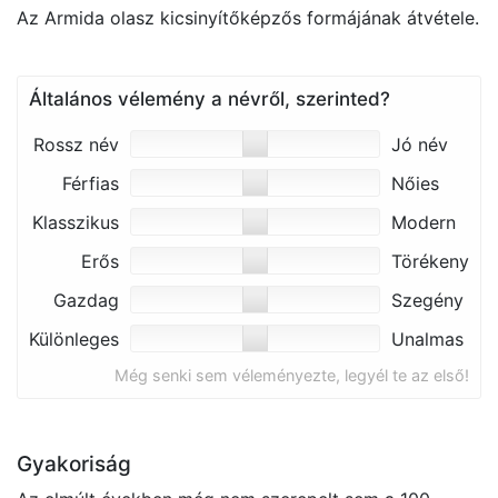
Az Armida olasz kicsinyítőképzős formájának átvétele.
Általános vélemény a névről, szerinted?
Rossz név
Jó név
Férfias
Nőies
Klasszikus
Modern
Erős
Törékeny
Gazdag
Szegény
Különleges
Unalmas
Még senki sem véleményezte, legyél te az első!
Gyakoriság