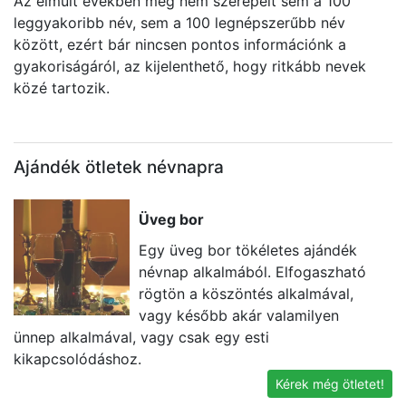
Az elmúlt években még nem szerepelt sem a 100
leggyakoribb név, sem a 100 legnépszerűbb név
között, ezért bár nincsen pontos információnk a
gyakoriságáról, az kijelenthető, hogy ritkább nevek
közé tartozik.
Ajándék ötletek névnapra
Üveg bor
Egy üveg bor tökéletes ajándék
névnap alkalmából. Elfogaszható
rögtön a köszöntés alkalmával,
vagy később akár valamilyen
ünnep alkalmával, vagy csak egy esti
e
kikapcsolódáshoz.
id
Kérek még ötletet!