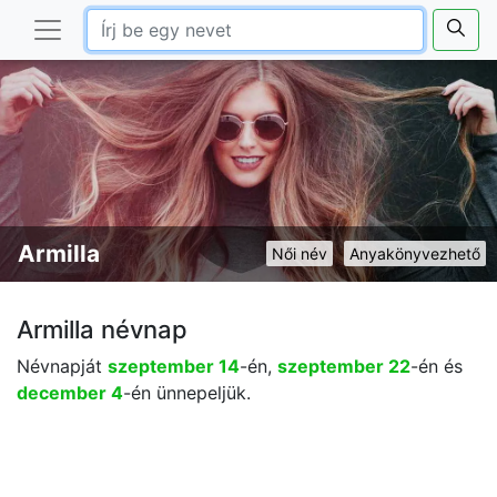
Armilla
Női név
Anyakönyvezhető
Armilla névnap
Névnapját
szeptember 14
-én,
szeptember 22
-én és
december 4
-én ünnepeljük.