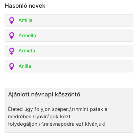
Hasonló nevek
Amilla
Armella
Armida
Anilla
Ajánlott névnapi köszöntő
Életed úgy folyjon szépen,\r\nmint patak a
medrében,\r\nvirágok közt
folydogáljon,\r\nnévnapodra ezt kívánjuk!