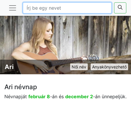
Ari
Női név
Anyakönyvezhető
Ari névnap
Névnapját
február 8
-án és
december 2
-án ünnepeljük.