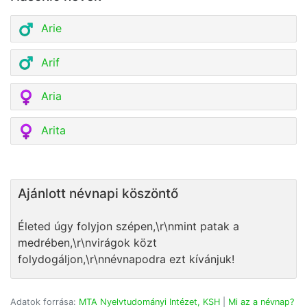
Arie
Arif
Aria
Arita
Ajánlott névnapi köszöntő
Életed úgy folyjon szépen,\r\nmint patak a
medrében,\r\nvirágok közt
folydogáljon,\r\nnévnapodra ezt kívánjuk!
Adatok forrása:
MTA Nyelvtudományi Intézet, KSH
|
Mi az a névnap?