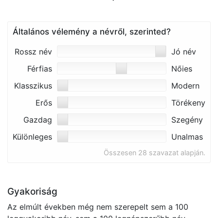
Általános vélemény a névről, szerinted?
Rossz név
Jó név
Férfias
Nőies
Klasszikus
Modern
Erős
Törékeny
Gazdag
Szegény
Különleges
Unalmas
Összesen 28 szavazat alapján.
Gyakoriság
Az elmúlt években még nem szerepelt sem a 100