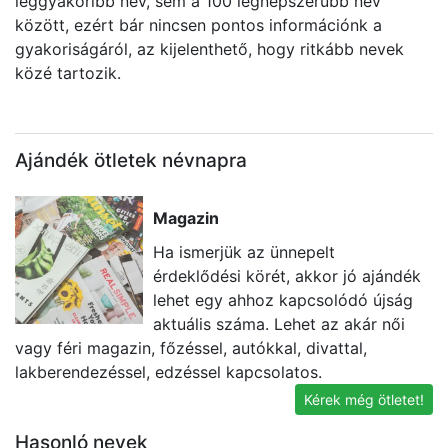
leggyakoribb név, sem a 100 legnépszerűbb név
között, ezért bár nincsen pontos információnk a
gyakoriságáról, az kijelenthető, hogy ritkább nevek
közé tartozik.
Ajándék ötletek névnapra
Magazin
Ha ismerjük az ünnepelt
érdeklődési körét, akkor jó ajándék
lehet egy ahhoz kapcsolódó újság
aktuális száma. Lehet az akár női
vagy féri magazin, főzéssel, autókkal, divattal,
l
lakberendezéssel, edzéssel kapcsolatos.
s
Kérek még ötletet!
Hasonló nevek