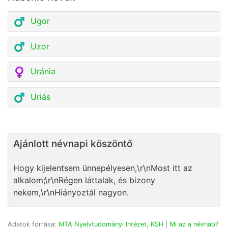
Ugor
Uzor
Uránia
Uriás
Ajánlott névnapi köszöntő
Hogy kijelentsem ünnepélyesen,\r\nMost itt az
alkalom;\r\nRégen láttalak, és bizony
nekem,\r\nHiányoztál nagyon.
Adatok forrása:
MTA Nyelvtudományi Intézet, KSH
|
Mi az a névnap?