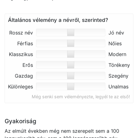
Általános vélemény a névről, szerinted?
Rossz név
Jó név
Férfias
Nőies
Klasszikus
Modern
Erős
Törékeny
Gazdag
Szegény
Különleges
Unalmas
Még senki sem véleményezte, legyél te az első!
Gyakoriság
Az elmúlt években még nem szerepelt sem a 100