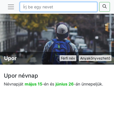
Upor
Férfi név
Anyakönyvezhető
Upor névnap
Névnapját
május 15
-én és
június 26
-án ünnepeljük.