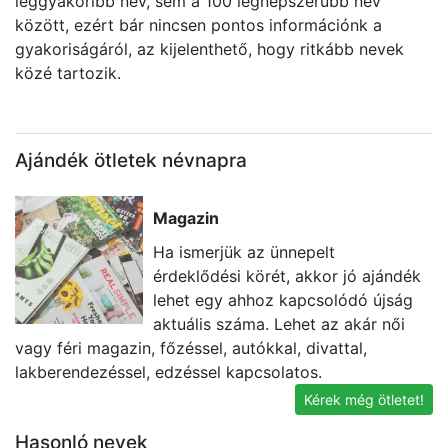
leggyakoribb név, sem a 100 legnépszerűbb név
között, ezért bár nincsen pontos információnk a
gyakoriságáról, az kijelenthető, hogy ritkább nevek
közé tartozik.
Ajándék ötletek névnapra
Magazin
Ha ismerjük az ünnepelt
érdeklődési körét, akkor jó ajándék
lehet egy ahhoz kapcsolódó újság
aktuális száma. Lehet az akár női
vagy féri magazin, főzéssel, autókkal, divattal,
ü
lakberendezéssel, edzéssel kapcsolatos.
k
Kérek még ötletet!
Hasonló nevek