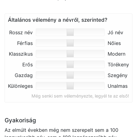
Általános vélemény a névről, szerinted?
Rossz név
Jó név
Férfias
Nőies
Klasszikus
Modern
Erős
Törékeny
Gazdag
Szegény
Különleges
Unalmas
Még senki sem véleményezte, legyél te az első!
Gyakoriság
Az elmúlt években még nem szerepelt sem a 100