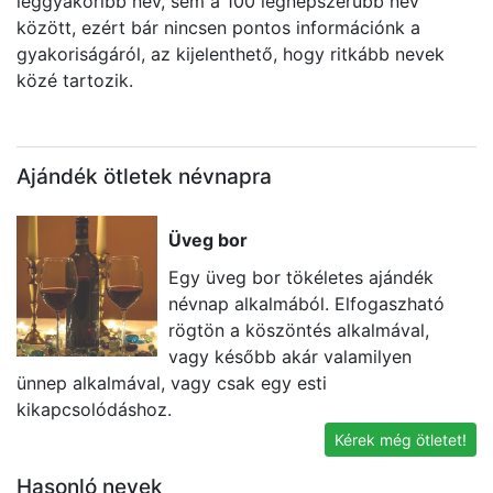
leggyakoribb név, sem a 100 legnépszerűbb név
között, ezért bár nincsen pontos információnk a
gyakoriságáról, az kijelenthető, hogy ritkább nevek
közé tartozik.
Ajándék ötletek névnapra
Üveg bor
Egy üveg bor tökéletes ajándék
névnap alkalmából. Elfogaszható
rögtön a köszöntés alkalmával,
vagy később akár valamilyen
ünnep alkalmával, vagy csak egy esti
e
kikapcsolódáshoz.
id
Kérek még ötletet!
Hasonló nevek