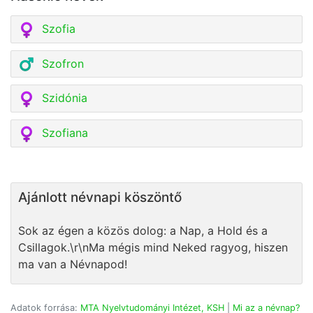
Szofia
Szofron
Szidónia
Szofiana
Ajánlott névnapi köszöntő
Sok az égen a közös dolog: a Nap, a Hold és a
Csillagok.\r\nMa mégis mind Neked ragyog, hiszen
ma van a Névnapod!
Adatok forrása:
MTA Nyelvtudományi Intézet, KSH
|
Mi az a névnap?