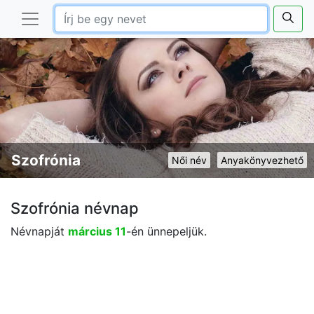
Szofrónia
Női név
Anyakönyvezhető
Szofrónia névnap
Névnapját
március 11
-én ünnepeljük.