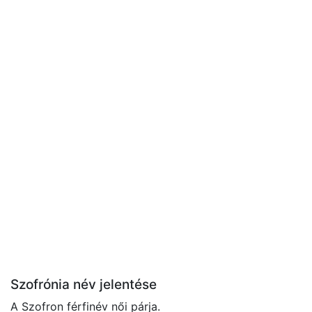
Szofrónia név jelentése
A Szofron férfinév női párja.