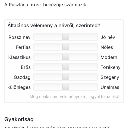
A Ruszlána orosz becézője származik.
Általános vélemény a névről, szerinted?
Rossz név
Jó név
Férfias
Nőies
Klasszikus
Modern
Erős
Törékeny
Gazdag
Szegény
Különleges
Unalmas
Még senki sem véleményezte, legyél te az első!
Gyakoriság