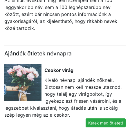
Az elmúlt években még nem szerepelt sem a 100
leggyakoribb név, sem a 100 legnépszerűbb név
között, ezért bár nincsen pontos információnk a
gyakoriságáról, az kijelenthető, hogy ritkább nevek
közé tartozik.
Ajándék ötletek névnapra
Csokor virág
Kiváló névnapi ajándék nőknek.
Biztosan nem kell messze utaznod,
hogy találj egy virágboltot, így
igyekezz azt frissen vásárolni, és a
legszebbet kiválasztani, hogy átadás után is sokáig
a
szép legyen még az a csokor.
v
Kérek még ötletet!