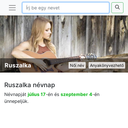
Ruszalka
Női név
Anyakönyvezhető
Ruszalka névnap
Névnapját
július 17
-én és
szeptember 4
-én
ünnepeljük.