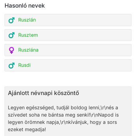
Hasonló nevek
Ruszlán
Rusztem
Ruszlána
Rusdi
Ajánlott névnapi köszöntő
Legyen egészséged, tudjál boldog lenni,\r\nés a
szívedet soha ne bántsa meg senki!\r\nNapod is
legyen örömnek napja,\r\nkívánjuk, hogy a sors
ezeket megadja!