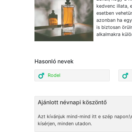
kedvenc illata,
esetben vehetün
azonban ha egy 
is biztosan örül
alkalmakra külö
Hasonló nevek
Rodel
Ajánlott névnapi köszöntő
Azt kívánjuk mind-mind itt e szép napon:\
kísérjen, minden utadon.