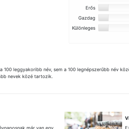
Erős
Gazdag
Különleges
 100 leggyakoribb név, sem a 100 legnépszerűbb név közö
kább nevek közé tartozik.
V
névnaposnak már van egy
E