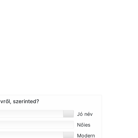
vről, szerinted?
Jó név
Nőies
Modern