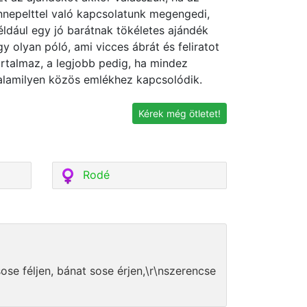
nnepelttel való kapcsolatunk megengedi,
éldául egy jó barátnak tökéletes ajándék
gy olyan póló, ami vicces ábrát és feliratot
artalmaz, a legjobb pedig, ha mindez
alamilyen közös emlékhez kapcsolódik.
Kérek még ötletet!
Rodé
se féljen, bánat sose érjen,\r\nszerencse