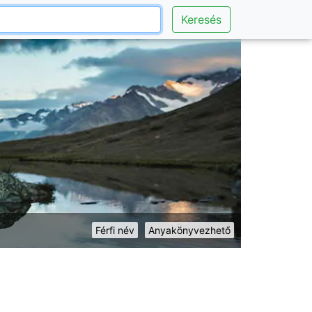
Keresés
Férfi név
Anyakönyvezhető