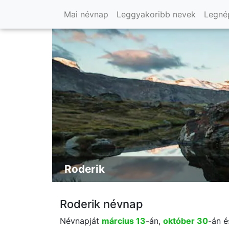
Mai névnap
Leggyakoribb nevek
Legné
Roderik
Roderik névnap
Névnapját
március 13
-án,
október 30
-án 