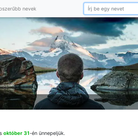
pszerűbb nevek
és
október 31
-én ünnepeljük.