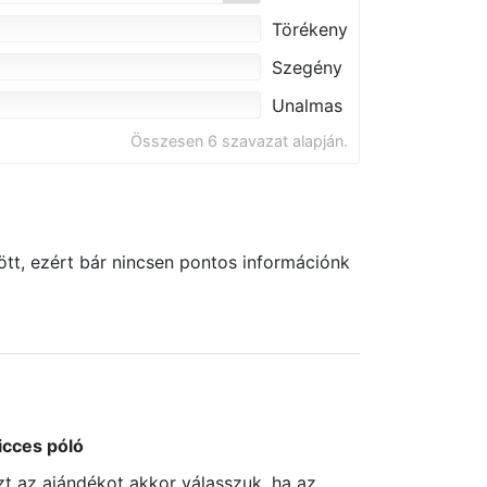
Törékeny
Szegény
Unalmas
Összesen 6 szavazat alapján.
tt, ezért bár nincsen pontos információnk
icces póló
zt az ajándékot akkor válasszuk, ha az