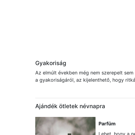
Gyakoriság
Az elmúlt években még nem szerepelt sem a
a gyakoriságáról, az kijelenthető, hogy rit
Ajándék ötletek névnapra
Parfüm
Lehet, hogy a 