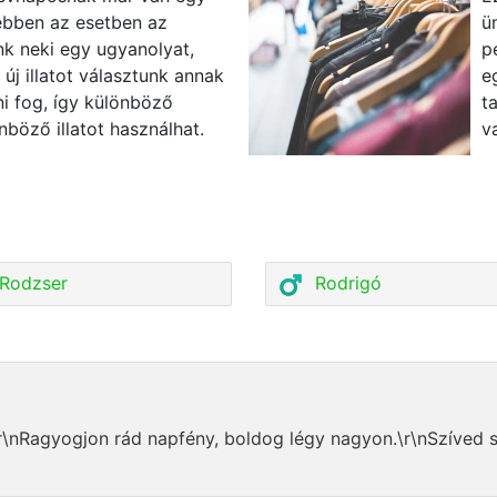
 ebben az esetben az
ü
k neki egy ugyanolyat,
p
új illatot választunk annak
e
ni fog, így különböző
t
nböző illatot használhat.
v
Rodzser
Rodrigó
r\nRagyogjon rád napfény, boldog légy nagyon.\r\nSzíved so