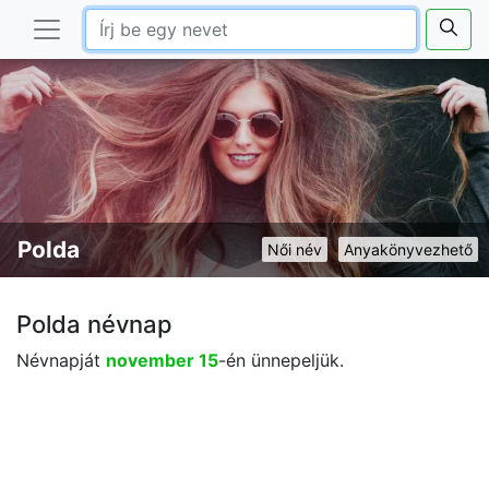
Polda
Női név
Anyakönyvezhető
Polda névnap
Névnapját
november 15
-én ünnepeljük.