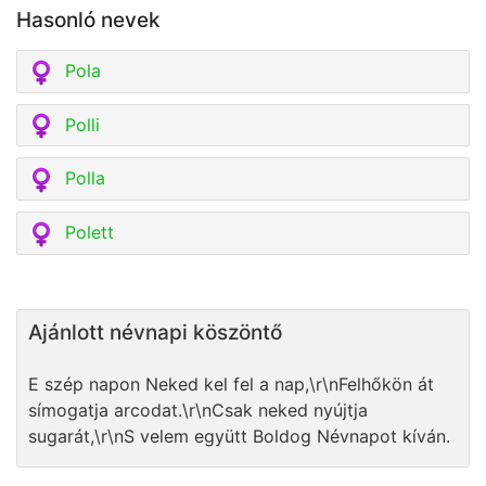
Hasonló nevek
Pola
Polli
Polla
Polett
Ajánlott névnapi köszöntő
E szép napon Neked kel fel a nap,\r\nFelhőkön át
símogatja arcodat.\r\nCsak neked nyújtja
sugarát,\r\nS velem együtt Boldog Névnapot kíván.