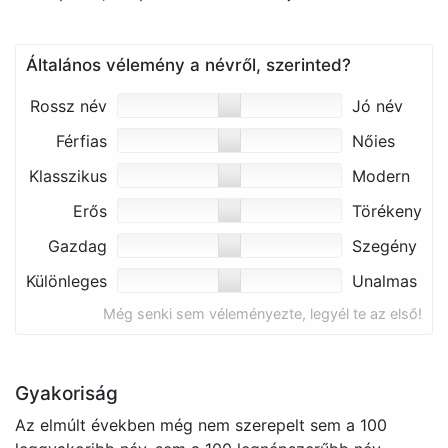
Általános vélemény a névről, szerinted?
Rossz név
Jó név
Férfias
Nőies
Klasszikus
Modern
Erős
Törékeny
Gazdag
Szegény
Különleges
Unalmas
Még senki sem véleményezte, legyél te az első!
Gyakoriság
Az elmúlt években még nem szerepelt sem a 100