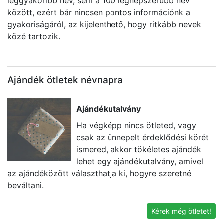
leggyakoribb név, sem a 100 legnépszerűbb név
között, ezért bár nincsen pontos információnk a
gyakoriságáról, az kijelenthető, hogy ritkább nevek
közé tartozik.
Ajándék ötletek névnapra
Ajándékutalvány
Ha végképp nincs ötleted, vagy
csak az ünnepelt érdeklődési körét
ismered, akkor tökéletes ajándék
lehet egy ajándékutalvány, amivel
az ajándéközött választhatja ki, hogyre szeretné
eg
beváltani.
t
k
Kérek még ötletet!