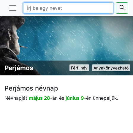
Perjámos
Férfi név
Anyakönyvezhető
Perjámos névnap
Névnapját
május 28
-án és
június 9
-én ünnepeljük.