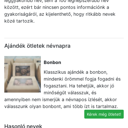
leggyakoribb név, sem a 100 legnépszerűbb név
között, ezért bár nincsen pontos információnk a
gyakoriságáról, az kijelenthető, hogy ritkább nevek
közé tartozik.
Ajándék ötletek névnapra
Bonbon
Klasszikus ajándék a bonbon,
mindenki örömmel fogja fogadni és
fogasztani. Ha tehetjük, akkor jó
minőségűt válasszuk, és
amennyiben nem ismerjük a névnapos ízlését, akkor
ü
válasszunk olyan bonbont, ami több ízt is tartalmaz.
k
Kérek még ötletet!
Hasonló nevek