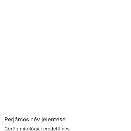
Perjámos név jelentése
Görög mitológiai eredetű név.