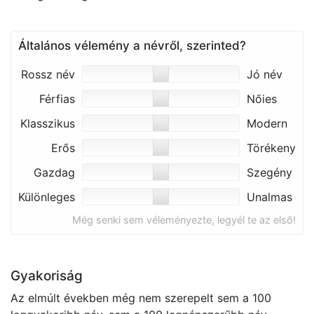
Általános vélemény a névről, szerinted?
Rossz név
Jó név
Férfias
Nőies
Klasszikus
Modern
Erős
Törékeny
Gazdag
Szegény
Különleges
Unalmas
Még senki sem véleményezte, legyél te az első!
Gyakoriság
Az elmúlt években még nem szerepelt sem a 100