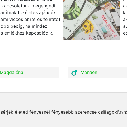
ó kapcsolatunk megengedi,
a
barátnak tökéletes ajándék
k
ami vicces ábrát és feliratot
a
gjobb pedig, ha mindez
a
ös emlékhez kapcsolódik.
e
Magdaléna
Manaén
érjék életed fényesnél fényesebb szerencse csillagok!\r\nS