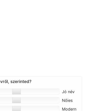
vről, szerinted?
Jó név
Nőies
Modern