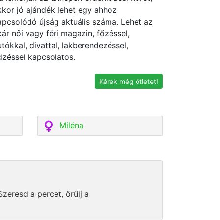
kkor jó ajándék lehet egy ahhoz
apcsolódó újság aktuális száma. Lehet az
kár női vagy féri magazin, főzéssel,
utókkal, divattal, lakberendezéssel,
dzéssel kapcsolatos.
Kérek még ötletet!
Miléna
zeresd a percet, örűlj a