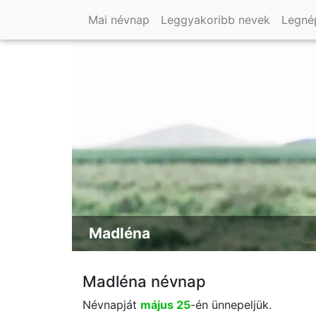
Mai névnap
Leggyakoribb nevek
Legné
Madléna
Madléna névnap
Névnapját
május 25
-én ünnepeljük.