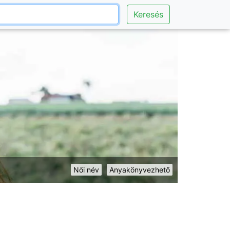
Keresés
Női név
Anyakönyvezhető