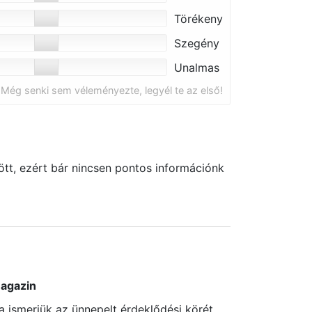
Törékeny
Szegény
Unalmas
Még senki sem véleményezte, legyél te az első!
tt, ezért bár nincsen pontos információnk
agazin
a ismerjük az ünnepelt érdeklődési körét,