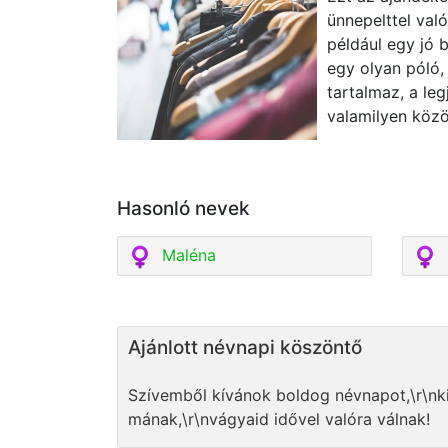
ünnepelttel val
például egy jó 
egy olyan póló, 
tartalmaz, a le
valamilyen köz
Hasonló nevek
Maléna
Ajánlott névnapi köszöntő
Szívemből kívánok boldog névnapot,\r\nkis
mának,\r\nvágyaid idővel valóra válnak!