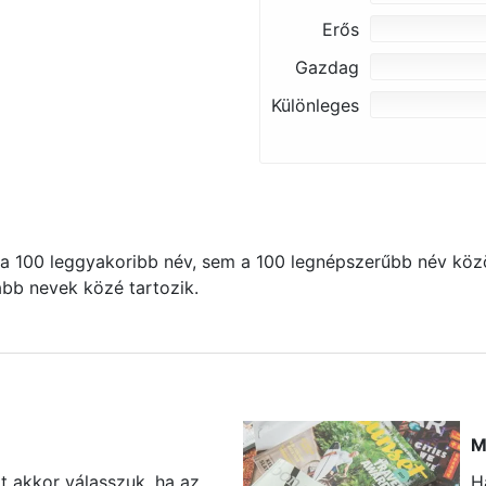
Erős
Gazdag
Különleges
 100 leggyakoribb név, sem a 100 legnépszerűbb név közö
kább nevek közé tartozik.
M
t akkor válasszuk, ha az
H