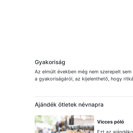
Gyakoriság
Az elmúlt években még nem szerepelt sem a
a gyakoriságáról, az kijelenthető, hogy rit
Ajándék ötletek névnapra
Vicces póló
Ezt az ajándéko